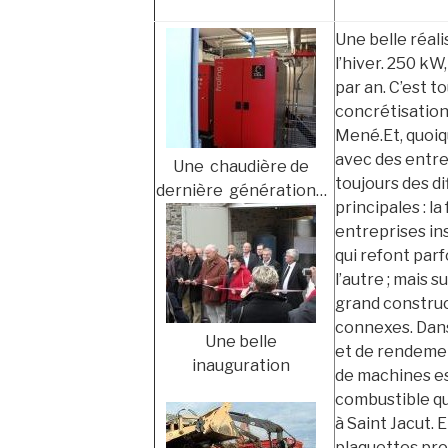
Une belle réalis
l’hiver. 250 kW
par an. C’est to
concrétisation
Mené.Et, quoiqu
avec des entre
Une chaudière de
toujours des di
dernière génération…
principales : l
entreprises ins
qui refont par
l’autre ; mais 
grand constru
connexes. Dan
Une belle
et de rendemen
inauguration
de machines es
combustible qu
à Saint Jacut. 
plaquettes pro