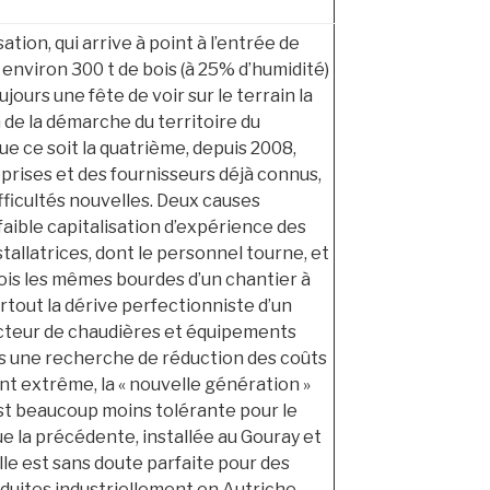
ation, qui arrive à point à l’entrée de
, environ 300 t de bois (à 25% d’humidité)
ujours une fête de voir sur le terrain la
 de la démarche du territoire du
e ce soit la quatrième, depuis 2008,
prises et des fournisseurs déjà connus,
fficultés nouvelles. Deux causes
a faible capitalisation d’expérience des
tallatrices, dont le personnel tourne, et
fois les mêmes bourdes d’un chantier à
surtout la dérive perfectionniste d’un
cteur de chaudières et équipements
s une recherche de réduction des coûts
t extrême, la « nouvelle génération »
t beaucoup moins tolérante pour le
e la précédente, installée au Gouray et
Elle est sans doute parfaite pour des
duites industriellement en Autriche