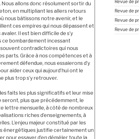
Revue de pr
 Nous allons donc résolument sortir du
Revue de pr
reton, en multipliant les allers retours
 où nous bâtissons notre avenir, et le
Revue de pr
aillent ces empires qui nous dépassent et
Revue de pr
valer. Il est bien difficile de s’y
ns ce bombardement incessant
 souvent contradictoires qui nous
es parts. Grâce à nos compétences et à
èrement défendue, nous essaierons d’y
 pour aider ceux qui aujourd’hui ont le
 plus trop s’y retrouver.
s faits les plus significatifs et leur mise
 seront, plus que précédemment, le
e lettre mensuelle, à côté de nombreux
alisations riches d’enseignements, à
lles. L’enjeu majeur constitué par les
 énergétiques justifie certainement un
ier pour essayer d’en démêler toute la