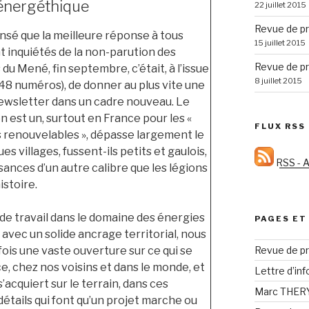
 énergéthique
22 juillet 2015
Revue de pr
sé que la meilleure réponse à tous
15 juillet 2015
t inquiétés de la non-parution des
Revue de pr
u Mené, fin septembre, c’était, à l’issue
8 juillet 2015
(48 numéros), de donner au plus vite une
newsletter dans un cadre nouveau. Le
n est un, surtout en France pour les «
FLUX RSS
renouvelables », dépasse largement le
es villages, fussent-ils petits et gaulois,
RSS - A
sances d’un autre calibre que les légions
istoire.
 de travail dans le domaine des énergies
PAGES ET
avec un solide ancrage territorial, nous
Revue de pr
fois une vaste ouverture sur ce qui se
e, chez nos voisins et dans le monde, et
Lettre d’in
s’acquiert sur le terrain, dans ces
Marc THERY 
étails qui font qu’un projet marche ou