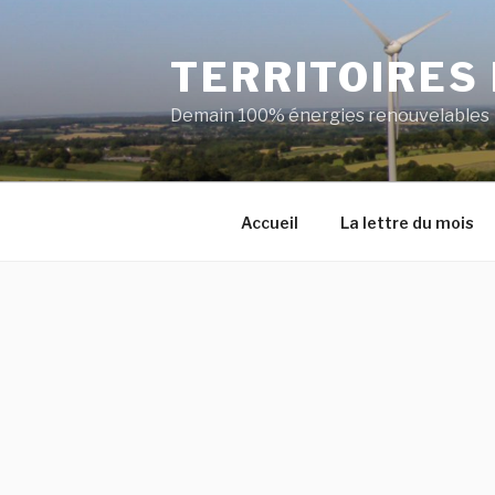
Aller
au
TERRITOIRES
contenu
principal
Demain 100% énergies renouvelables
Accueil
La lettre du mois