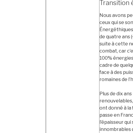
Transition
Nous avons pen
ceux qui se son
Énergéthiques d
de quatre ans 
suite à cette 
combat, car c’e
100% énergies 
cadre de quelqu
face à des puis
romaines de l’h
Plus de dix ans
renouvelables, 
ont donné à la 
passe en Franc
l’épaisseur qui 
innombrables d