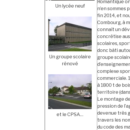
Romantique ont 
Un lycée neuf
n’en sommes pa
fin 2014, et no
Combourg, à mi
connaît un dév
concrétise au
scolaires, spor
donc bâti autour
Un groupe scolaire
groupe scolair
rénové
d’enseignement 
complexe sport
commerciale. 1
à 1800 t de boi
territoire (dan
Le montage de 
pression de l’
devenue très g
et le CPSA…
travers les no
du code des ma