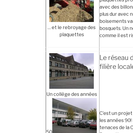
avec des billon
plus dur avec 
boisements varié
… et le rebroyage des
bosquets. Un n
plaquettes
comme il est ri
Le réseau 
filière loca
Un collège des années
C’est un projet
les années 90!
tenaces de l
50