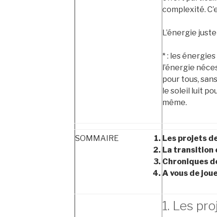
complexité. C’e
L’énergie juste 
* : les énergie
l’énergie néces
pour tous, san
le soleil luit p
même.
SOMMAIRE
Les projets de
La transition
Chroniques de
A vous de joue
1. Les pro