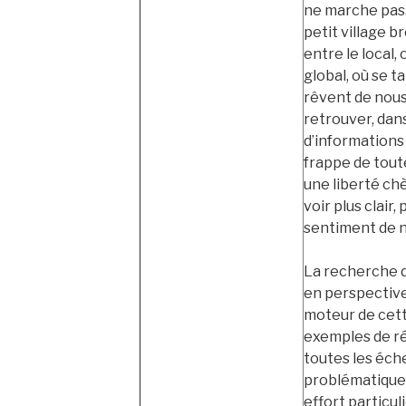
ne marche pas.
petit village b
entre le local,
global, où se t
rêvent de nous a
retrouver, da
d’informations
frappe de tout
une liberté ch
voir plus clair,
sentiment de ne
La recherche de
en perspective
moteur de cett
exemples de ré
toutes les éche
problématiques
effort particul