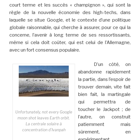
court terme et les succès « champignon », qui sont la
règle de la nouvelle économie des high-techs, dans
laquelle se situe Google, et le contexte d’une politique
globale raisonnable, qui cherche à assurer, pour ce qui la
concerne, l’avenir à long terme de ses ressortissants,
même si cela doit coûter, qui est celui de l’Allemagne,
avec un fort consensus populaire.
D’un côté, on
abandonne rapidement
la partie, dans l’espoir de
trouver demain, vite fait
bien fait, la martingale
qui permettra de
toucher le Jackpot ; de
Unfortunately, not every Google
l’autre, on construit
moon shot leaves Earth orbit.
La centrale solaire à
patiemment mais
concentration d’Ivanpah
sûrement, en
expérimentant