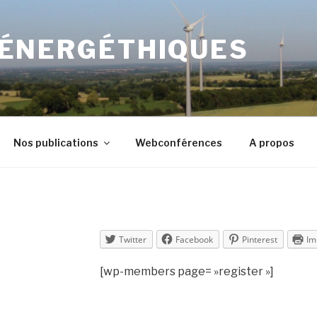
 ÉNERGÉTHIQUES
Nos publications
Webconférences
A propos
Twitter
Facebook
Pinterest
Im
[wp-members page= »register »]