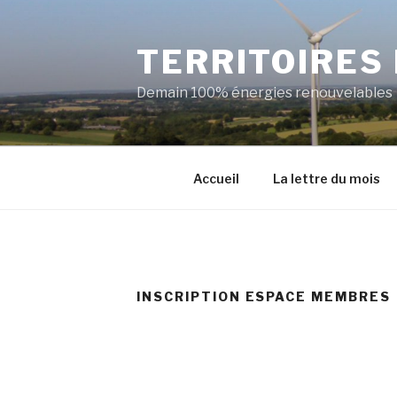
Aller
au
TERRITOIRES
contenu
principal
Demain 100% énergies renouvelables
Accueil
La lettre du mois
INSCRIPTION ESPACE MEMBRES