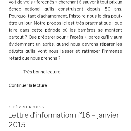
voit de vrais « forcenés » cherchant à sauver à tout prix un
échec national qu’ils construisent depuis 50 ans.
Pourquoi tant d’acharnement, l’histoire nous le dira peut-
être un jour. Notre propos ici est très pragmatique : que
faire dans cette période où les barrières se montent
partout ? Que préparer pour « l’après », parce qu’il y aura
évidemment un après, quand nous devrons réparer les
dégâts qu’ils vont nous laisser et rattraper l’immense
retard que nous prenons ?
Très bonne lecture.
de
Continuer la lecture
« Lettre
d’information
n°17
PUBLIÉ
1 FÉVRIER 2015
LE
–
Lettre d’information n°16 – janvier
février
2015
2015 »