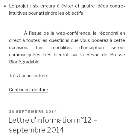
Le projet : six erreurs à éviter et quatre idées contre-
intuitives pour atteindre les objectifs
À l’issue de la web-conférence, je répondrai en
direct à toutes les questions que vous poserez à cette
occasion. Les modalités d’inscription seront
communiquées très bientôt sur la Revue de Presse
Biodégradable.
Très bonne lecture.
de
Continuer la lecture
« Lettre
d’information
n°13
PUBLIÉ
30 SEPTEMBRE 2014
LE
–
Lettre d’information n°12 –
octobre
septembre 2014
2014 »