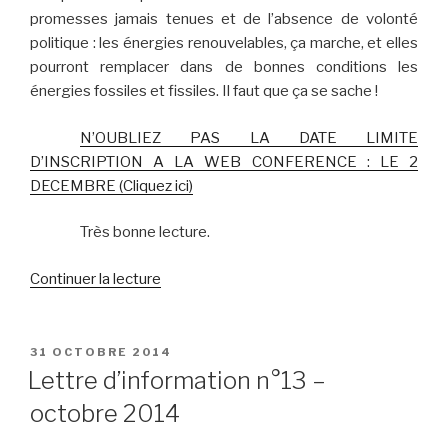
promesses jamais tenues et de l’absence de volonté
politique : les énergies renouvelables, ça marche, et elles
pourront remplacer dans de bonnes conditions les
énergies fossiles et fissiles. Il faut que ça se sache !
N’OUBLIEZ PAS LA DATE LIMITE
D’INSCRIPTION A LA WEB CONFERENCE : LE 2
DECEMBRE (Cliquez ici)
Très bonne lecture.
de
Continuer la lecture
« Lettre
d’information
n°14
PUBLIÉ
31 OCTOBRE 2014
LE
–
Lettre d’information n°13 –
novembre
octobre 2014
2014 »