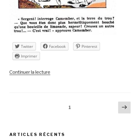
Twitter
Facebook
Pinterest
Imprimer
de
Continuer la lecture
« Lettre
d’information
n°11
–
Navigation
Pag
Page
1
août
suiv
des
2014 »
articles
ARTICLES RÉCENTS