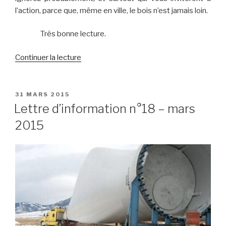
l’action, parce que, même en ville, le bois n’est jamais loin.
Très bonne lecture.
de
Continuer la lecture
« Lettre
d’information
n°19
PUBLIÉ
31 MARS 2015
LE
–
Lettre d’information n°18 – mars
avril
2015
2015 »