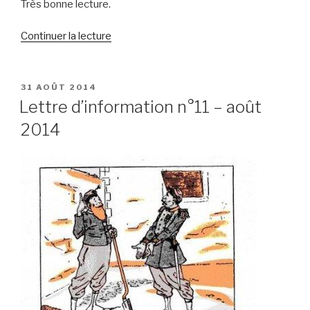
Très bonne lecture.
de
Continuer la lecture
« Lettre
d’information
n°12
PUBLIÉ
31 AOÛT 2014
LE
–
Lettre d’information n°11 – août
septembre
2014
2014 »