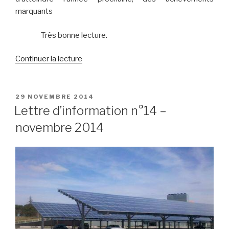
marquants
Très bonne lecture.
de
Continuer la lecture
« Lettre
d’information
n°15
PUBLIÉ
29 NOVEMBRE 2014
LE
–
Lettre d’information n°14 –
décembre
novembre 2014
2014 »