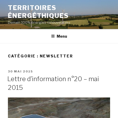
Aller
TERRITOIRES
au
ÉNERGÉTHIQUES
contenu
principal
Demain 100% énergies renouvelables
Menu
CATÉGORIE :
NEWSLETTER
PUBLIÉ
30 MAI 2015
LE
Lettre d’information n°20 – mai
2015