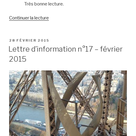
Très bonne lecture.
de
Continuer la lecture
« Lettre
d’information
n°18
PUBLIÉ
28 FÉVRIER 2015
LE
–
Lettre d’information n°17 – février
mars
2015
2015 »