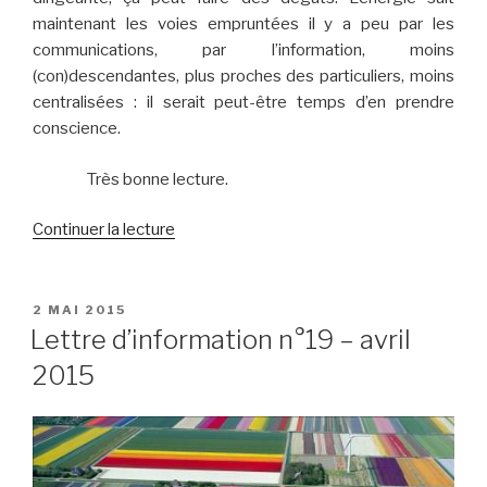
maintenant les voies empruntées il y a peu par les
communications, par l’information, moins
(con)descendantes, plus proches des particuliers, moins
centralisées : il serait peut-être temps d’en prendre
conscience.
Très bonne lecture.
de
Continuer la lecture
« Lettre
d’information
n°20
PUBLIÉ
2 MAI 2015
LE
–
Lettre d’information n°19 – avril
mai
2015
2015 »