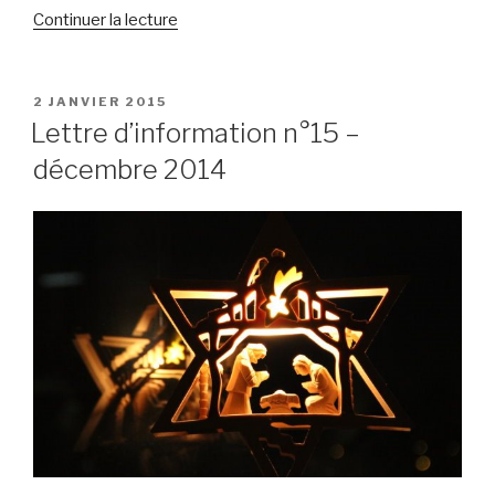
de
Continuer la lecture
« Lettre
d’information
n°16
PUBLIÉ
2 JANVIER 2015
LE
–
Lettre d’information n°15 –
janvier
décembre 2014
2015 »