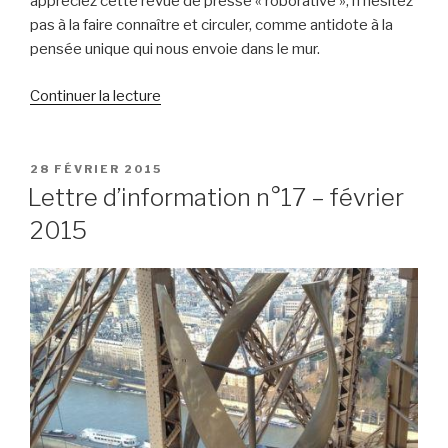
appréciez cette revue de presse « roborative », n’hésitez
pas à la faire connaître et circuler, comme antidote à la
pensée unique qui nous envoie dans le mur.
de
Continuer la lecture
« Revue
de
presse
PUBLIÉ
28 FÉVRIER 2015
LE
n°49
Lettre d’information n°17 – février
–
2015
2015
–
semaine
12 »