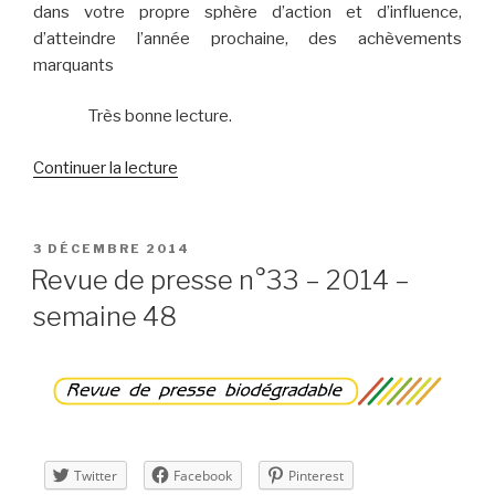
dans votre propre sphère d’action et d’influence,
d’atteindre l’année prochaine, des achèvements
marquants
Très bonne lecture.
de
Continuer la lecture
« Lettre
d’information
n°15
PUBLIÉ
3 DÉCEMBRE 2014
LE
–
Revue de presse n°33 – 2014 –
décembre
semaine 48
2014 »
Twitter
Facebook
Pinterest