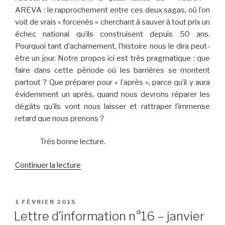
AREVA : le rapprochement entre ces deux sagas, où l’on
voit de vrais « forcenés » cherchant à sauver à tout prix un
échec national qu’ils construisent depuis 50 ans.
Pourquoi tant d’acharnement, l’histoire nous le dira peut-
être un jour. Notre propos ici est très pragmatique : que
faire dans cette période où les barrières se montent
partout ? Que préparer pour « l’après », parce qu’il y aura
évidemment un après, quand nous devrons réparer les
dégâts qu’ils vont nous laisser et rattraper l’immense
retard que nous prenons ?
Très bonne lecture.
de
Continuer la lecture
« Lettre
d’information
n°17
PUBLIÉ
1 FÉVRIER 2015
LE
–
Lettre d’information n°16 – janvier
février