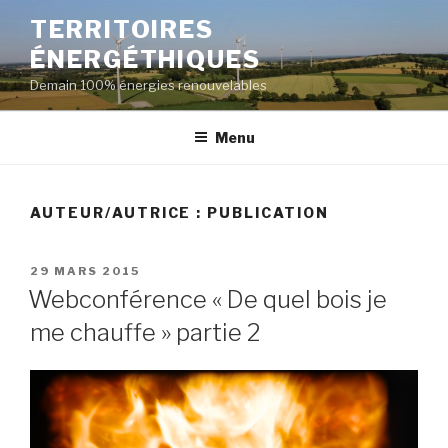
Aller
TERRITOIRES
au
ÉNERGÉTHIQUES
contenu
principal
Demain 100% énergies renouvelables
Menu
AUTEUR/AUTRICE :
PUBLICATION
PUBLIÉ
29 MARS 2015
LE
Webconférence « De quel bois je
me chauffe » partie 2