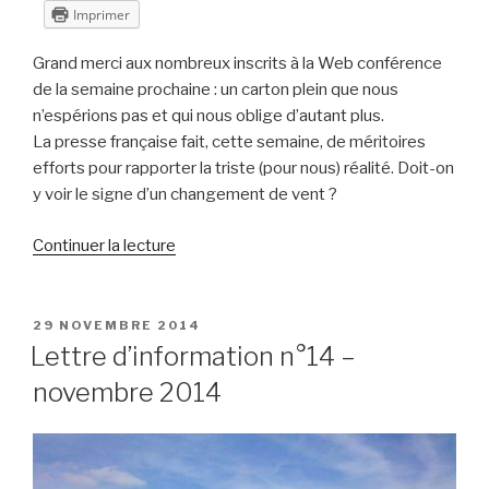
Imprimer
Grand merci aux nombreux inscrits à la Web conférence
de la semaine prochaine : un carton plein que nous
n’espérions pas et qui nous oblige d’autant plus.
La presse française fait, cette semaine, de méritoires
efforts pour rapporter la triste (pour nous) réalité. Doit-on
y voir le signe d’un changement de vent ?
de
Continuer la lecture
« Revue
de
presse
PUBLIÉ
29 NOVEMBRE 2014
LE
n°33
Lettre d’information n°14 –
–
novembre 2014
2014
–
semaine
48 »