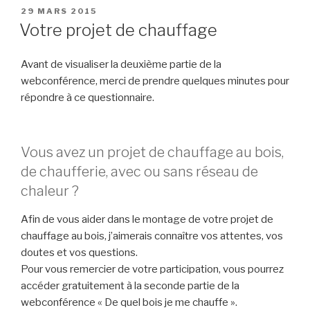
De
PUBLIÉ
29 MARS 2015
LE
quel
Votre projet de chauffage
bois
je
Avant de visualiser la deuxième partie de la
me
webconférence, merci de prendre quelques minutes pour
chauffe
répondre à ce questionnaire.
»
partie
2 »
Vous avez un projet de chauffage au bois,
de chaufferie, avec ou sans réseau de
chaleur ?
Afin de vous aider dans le montage de votre projet de
chauffage au bois, j’aimerais connaître vos attentes, vos
doutes et vos questions.
Pour vous remercier de votre participation, vous pourrez
accéder gratuitement à la seconde partie de la
webconférence « De quel bois je me chauffe ».