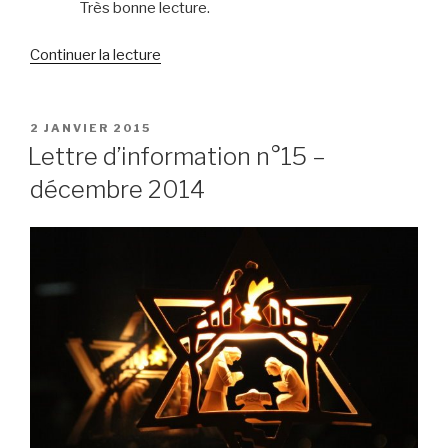
Très bonne lecture.
de
Continuer la lecture
« Lettre
d’information
n°16
PUBLIÉ
2 JANVIER 2015
LE
–
Lettre d’information n°15 –
janvier
décembre 2014
2015 »