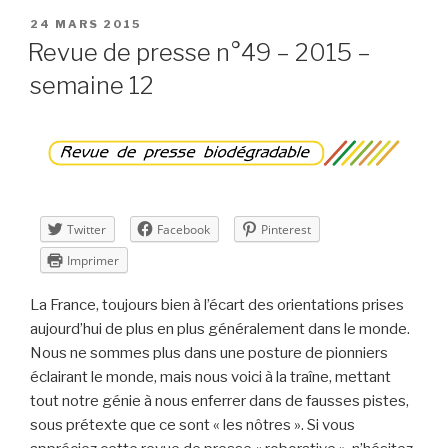
De
PUBLIÉ
24 MARS 2015
LE
quel
Revue de presse n°49 – 2015 –
bois
semaine 12
je
me
chauffe
»
partie
1 »
Twitter
Facebook
Pinterest
Imprimer
La France, toujours bien à l’écart des orientations prises
aujourd’hui de plus en plus généralement dans le monde.
Nous ne sommes plus dans une posture de pionniers
éclairant le monde, mais nous voici à la traîne, mettant
tout notre génie à nous enferrer dans de fausses pistes,
sous prétexte que ce sont « les nôtres ». Si vous