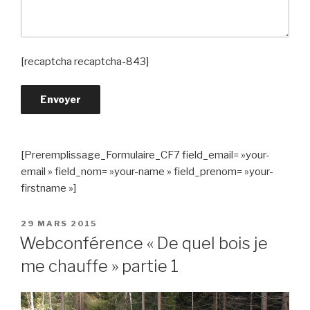
[recaptcha recaptcha-843]
[Preremplissage_Formulaire_CF7 field_email= »your-
email » field_nom= »your-name » field_prenom= »your-
firstname »]
PUBLIÉ
29 MARS 2015
LE
Webconférence « De quel bois je
me chauffe » partie 1