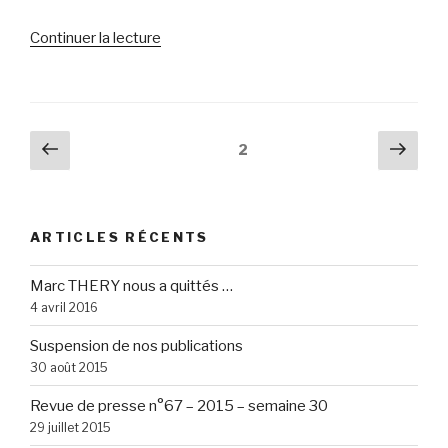
de
Continuer la lecture
« Revue
de
presse
n°30
Navigation
Page
Pag
Page
2
–
précédente
suiv
des
2014
articles
–
semaine
ARTICLES RÉCENTS
45 »
Marc THERY nous a quittés …
4 avril 2016
Suspension de nos publications
30 août 2015
Revue de presse n°67 – 2015 – semaine 30
29 juillet 2015