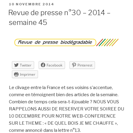
n°14
PUBLIÉ
10 NOVEMBRE 2014
LE
–
Revue de presse n°30 – 2014 –
novembre
semaine 45
2014 »
Twitter
Facebook
Pinterest
Imprimer
Le clivage entre la France et ses voisins s’accentue,
comme en témoignent bien des articles de la semaine.
Combien de temps cela sera-t-il jouable ? NOUS VOUS
RAPPELONS AUSSI DE RESERVER VOTRE SOIREE DU
10 DECEMBRE POUR NOTRE WEB-CONFERENCE
SUR LE THEME : « DE QUEL BOIS JE ME CHAUFFE »,
comme annoncé dans la lettre n°13.