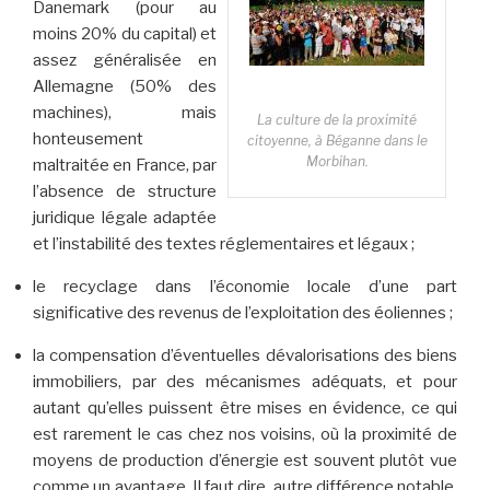
Danemark (pour au
moins 20% du capital) et
assez généralisée en
Allemagne (50% des
machines), mais
La culture de la proximité
honteusement
citoyenne, à Béganne dans le
Morbihan.
maltraitée en France, par
l’absence de structure
juridique légale adaptée
et l’instabilité des textes réglementaires et légaux ;
le recyclage dans l’économie locale d’une part
significative des revenus de l’exploitation des éoliennes ;
la compensation d’éventuelles dévalorisations des biens
immobiliers, par des mécanismes adéquats, et pour
autant qu’elles puissent être mises en évidence, ce qui
est rarement le cas chez nos voisins, où la proximité de
moyens de production d’énergie est souvent plutôt vue
comme un avantage. Il faut dire, autre différence notable,