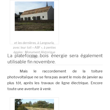
et les dernières, à Langourla,
avec leur toit « ABF », à pentes
égales : Monument Historique
La plateforme bois énergie sera également
oblige !
utilisable fin novembre.
Mais le raccordement de la toiture
photovoltaïque ne se fera pas avant le mois de janvier au
plus tôt, après les travaux de ligne électrique. Encore
toute une aventure à venir.