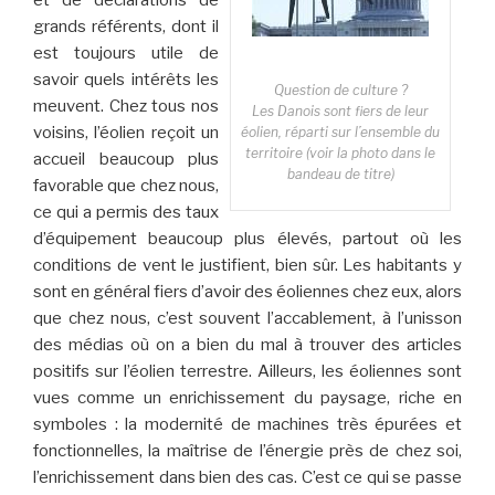
grands référents, dont il
est toujours utile de
savoir quels intérêts les
Question de culture ?
meuvent. Chez tous nos
Les Danois sont fiers de leur
voisins, l’éolien reçoit un
éolien, réparti sur l’ensemble du
territoire (voir la photo dans le
accueil beaucoup plus
bandeau de titre)
favorable que chez nous,
ce qui a permis des taux
d’équipement beaucoup plus élevés, partout où les
conditions de vent le justifient, bien sûr. Les habitants y
sont en général fiers d’avoir des éoliennes chez eux, alors
que chez nous, c’est souvent l’accablement, à l’unisson
des médias où on a bien du mal à trouver des articles
positifs sur l’éolien terrestre. Ailleurs, les éoliennes sont
vues comme un enrichissement du paysage, riche en
symboles : la modernité de machines très épurées et
fonctionnelles, la maîtrise de l’énergie près de chez soi,
l’enrichissement dans bien des cas. C’est ce qui se passe