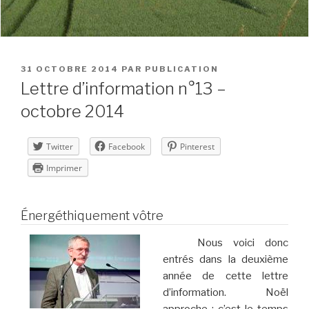
PUBLIÉ
31 OCTOBRE 2014
PAR
PUBLICATION
LE
Lettre d’information n°13 –
octobre 2014
Twitter
Facebook
Pinterest
Imprimer
Énergéthiquement vôtre
Nous voici donc
entrés dans la deuxième
année de cette lettre
d’information. Noël
approche : c’est le temps