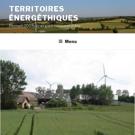
Aller
TERRITOIRES
au
ÉNERGÉTHIQUES
contenu
principal
Demain 100% énergies renouvelables
Menu