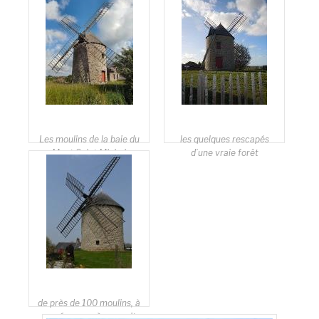
Les moulins de la baie du
les quelques rescapés
Mont Saint Michel
d’une vraie forêt
de près de 100 moulins, à
une époque où on avait