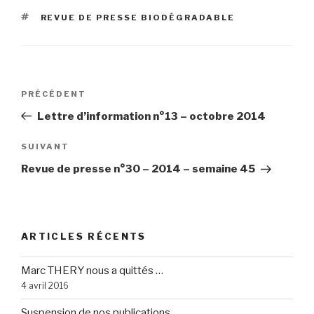
ÉTIQUETTES
REVUE DE PRESSE BIODÉGRADABLE
Navigation
Article
PRÉCÉDENT
de
précédent
Lettre d’information n°13 – octobre 2014
l’article
Article
SUIVANT
suivant
Revue de presse n°30 – 2014 – semaine 45
ARTICLES RÉCENTS
Marc THERY nous a quittés …
4 avril 2016
Suspension de nos publications