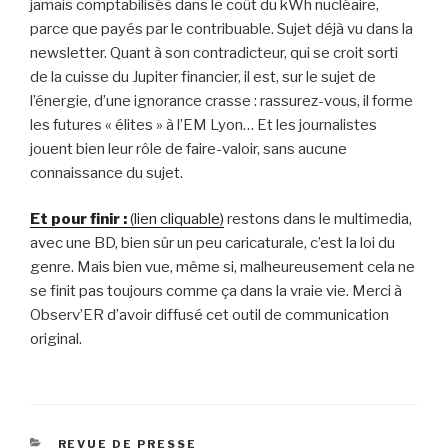
jamais comptabilisés dans le coût du kWh nucléaire,
parce que payés par le contribuable. Sujet déjà vu dans la
newsletter. Quant à son contradicteur, qui se croit sorti
de la cuisse du Jupiter financier, il est, sur le sujet de
l’énergie, d’une ignorance crasse : rassurez-vous, il forme
les futures « élites » à l’EM Lyon… Et les journalistes
jouent bien leur rôle de faire-valoir, sans aucune
connaissance du sujet.
Et pour finir :
(lien cliquable)
restons dans le multimedia,
avec une BD, bien sûr un peu caricaturale, c’est la loi du
genre. Mais bien vue, même si, malheureusement cela ne
se finit pas toujours comme ça dans la vraie vie. Merci à
Observ’ER d’avoir diffusé cet outil de communication
original.
CATÉGORIES
REVUE DE PRESSE