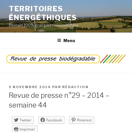
Aller
TERRITOIRES
au
ÉNERGÉTHIQUES
contenu
principal
Demain 100% énergies renouvelables
Menu
PUBLIÉ
5 NOVEMBRE 2014
PAR
RÉDACTION
LE
Revue de presse n°29 – 2014 –
semaine 44
Twitter
Facebook
Pinterest
Imprimer