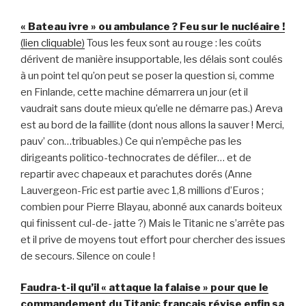
« Bateau ivre » ou ambulance ? Feu sur le nucléaire !
(lien cliquable)
Tous les feux sont au rouge : les coûts
dérivent de manière insupportable, les délais sont coulés
à un point tel qu’on peut se poser la question si, comme
en Finlande, cette machine démarrera un jour (et il
vaudrait sans doute mieux qu’elle ne démarre pas.) Areva
est au bord de la faillite (dont nous allons la sauver ! Merci,
pauv’ con…tribuables.) Ce qui n’empêche pas les
dirigeants politico-technocrates de défiler… et de
repartir avec chapeaux et parachutes dorés (Anne
Lauvergeon-Fric est partie avec 1,8 millions d’Euros ;
combien pour Pierre Blayau, abonné aux canards boiteux
qui finissent cul-de- jatte ?) Mais le Titanic ne s’arrête pas
et il prive de moyens tout effort pour chercher des issues
de secours. Silence on coule !
Faudra-t-il qu’il « attaque la falaise » pour que le
commandement du Titanic français révise enfin sa