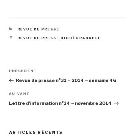
CATÉGORIES
REVUE DE PRESSE
ÉTIQUETTES
REVUE DE PRESSE BIODÉGRADABLE
Navigation
Article
PRÉCÉDENT
de
précédent
Revue de presse n°31 – 2014 – semaine 46
l’article
Article
SUIVANT
suivant
Lettre d’information n°14 – novembre 2014
ARTICLES RÉCENTS