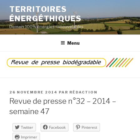
Aller
TERRITOIRES
au
ÉNERGÉTHIQUES
contenu
principal
Demain 100% énergies renouvelables
Menu
PUBLIÉ
26 NOVEMBRE 2014
PAR
RÉDACTION
LE
Revue de presse n°32 – 2014 –
semaine 47
Twitter
Facebook
Pinterest
Imprimer