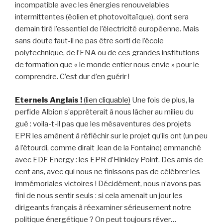
incompatible avec les énergies renouvelables
intermittentes (éolien et photovoltaïque), dont sera
demain tiré l’essentiel de l’électricité européenne. Mais
sans doute faut-il ne pas être sorti de l’école
polytechnique, de l’ENA ou de ces grandes institutions
de formation que « le monde entier nous envie » pour le
comprendre. C’est dur d’en guérir !
Eternels Anglais !
(lien cliquable)
Une fois de plus, la
perfide Albion s’apprêterait à nous lâcher au milieu du
guè : voila-t-il pas que les mésaventures des projets
EPR les amènent à réfléchir sur le projet qu’ils ont (un peu
à l’étourdi, comme dirait Jean de la Fontaine) emmanché
avec EDF Energy : les EPR d’Hinkley Point. Des amis de
cent ans, avec qui nous ne finissons pas de célébrer les
immémoriales victoires ! Décidément, nous n’avons pas
fini de nous sentir seuls : si cela amenait un jour les
dirigeants français à réexaminer sérieusement notre
politique énergétique ? On peut toujours réver…