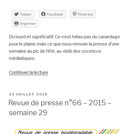
Twitter
Facebook
Pinterest
Imprimer
Du lourd et significatif. Ce n’est hélas pas du canardage
pour le plaisir, mais ce que nous renvoie la presse d’une
semaine au pic de l’été, au-delà des cocoricos
médiatiques.
de
Continuer la lecture
« Revue
de
presse
PUBLIÉ
22 JUILLET 2015
LE
n°67
Revue de presse n°66 – 2015 –
–
semaine 29
2015
–
semaine