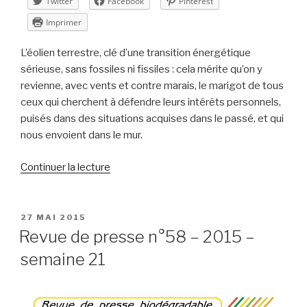
Twitter
Facebook
Pinterest
Imprimer
L’éolien terrestre, clé d’une transition énergétique
sérieuse, sans fossiles ni fissiles : cela mérite qu’on y
revienne, avec vents et contre marais, le marigot de tous
ceux qui cherchent à défendre leurs intérêts personnels,
puisés dans des situations acquises dans le passé, et qui
nous envoient dans le mur.
de
Continuer la lecture
« Revue
de
presse
PUBLIÉ
27 MAI 2015
LE
n°59
Revue de presse n°58 – 2015 –
–
semaine 21
2015
–
semaine