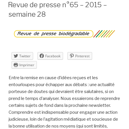
LE
n°66
Revue de presse n°65 – 2015 –
–
semaine 28
2015
–
semaine
29 »
Twitter
Facebook
Pinterest
Imprimer
Entre la remise en cause d’idées reçues et les
entourloupes pour échapper aux débats : une actualité
porteuse de doutes qui devraient être salutaires, si on
prend le temps d’analyser. Nous essaierons de reprendre
certains sujets de fond dans la prochaine newsletter.
Comprendre est indispensable pour engager une action
judicieuse, loin de l’agitation médiatique et soucieuse de
la bonne utilisation de nos moyens (qui sont limités,