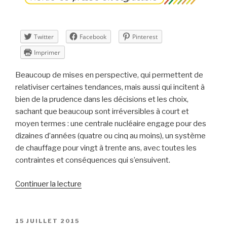
30 »
Twitter
Facebook
Pinterest
Imprimer
Beaucoup de mises en perspective, qui permettent de
relativiser certaines tendances, mais aussi qui incitent à
bien de la prudence dans les décisions et les choix,
sachant que beaucoup sont irréversibles à court et
moyen termes : une centrale nucléaire engage pour des
dizaines d’années (quatre ou cinq au moins), un système
de chauffage pour vingt à trente ans, avec toutes les
contraintes et conséquences qui s’ensuivent.
de
Continuer la lecture
« Revue
de
presse
PUBLIÉ
15 JUILLET 2015