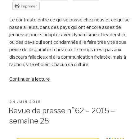
Imprimer
Le contraste entre ce qui se passe chez nous et ce qui se
passe ailleurs, dans des pays qui ont encore assez de
jeunesse pour s’adapter avec dynamisme et leadership,
ou des pays qui sont condamnés à le faire très vite sous
peine de disparaître : chez eux, le temps n’est pas aux
discours fallacieux ni à la communication frelatée, mais à
l’action, vite et bien. Chacun sa culture.
de
Continuer la lecture
« Revue
de
presse
PUBLIÉ
24 JUIN 2015
LE
n°63
Revue de presse n°62 – 2015 –
–
semaine 25
2015
–
semaine