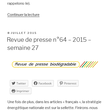
rappelons-le).
de
Continuer la lecture
« Revue
de
presse
PUBLIÉ
8 JUILLET 2015
LE
n°65
Revue de presse n°64 – 2015 –
–
semaine 27
2015
–
semaine
28 »
Twitter
Facebook
Pinterest
Imprimer
Une fois de plus, dans les articles « français », la stratégie
énergétique nationale est sur la sellette. Finirons-nous