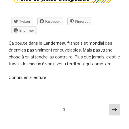
22 »
Twitter
Facebook
Pinterest
Imprimer
Ça bouge dans le Landerneau français et mondial des
énergies pas vraiment renouvelables. Mais pas grand
chose à en attendre, au contraire. Plus que jamais, c’est le
travail de chacun à son niveau territorial qui comptera.
de
Continuer la lecture
« Revue
de
presse
n°58
Navigation
Pag
Page
1
–
suiv
des
2015
articles
–