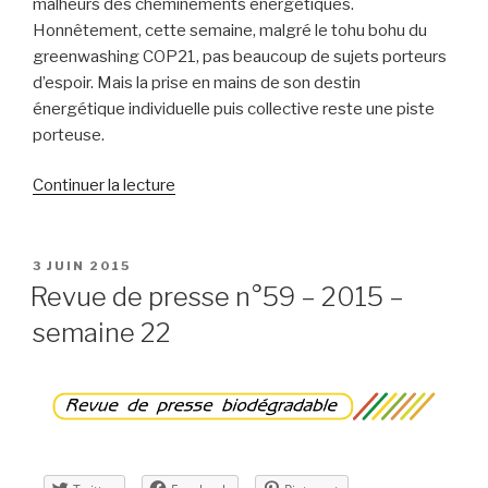
malheurs des cheminements énergétiques.
Honnêtement, cette semaine, malgré le tohu bohu du
greenwashing COP21, pas beaucoup de sujets porteurs
d’espoir. Mais la prise en mains de son destin
énergétique individuelle puis collective reste une piste
porteuse.
de
Continuer la lecture
« Revue
de
presse
PUBLIÉ
3 JUIN 2015
LE
n°60
Revue de presse n°59 – 2015 –
–
semaine 22
2015
–
semaine
23 »