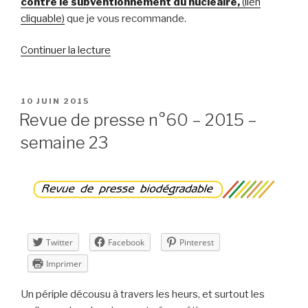
contre le subventionnement du nucléaire,
(lien
cliquable)
que je vous recommande.
de
Continuer la lecture
« Revue
de
presse
PUBLIÉ
10 JUIN 2015
LE
n°61
Revue de presse n°60 – 2015 –
–
semaine 23
2015
–
semaine
24 »
Twitter
Facebook
Pinterest
Imprimer
Un périple décousu à travers les heurs, et surtout les