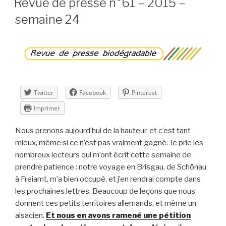
Revue de presse n°61 – 2015 –
–
semaine 24
2015
–
semaine
25 »
Twitter
Facebook
Pinterest
Imprimer
Nous prenons aujourd’hui de la hauteur, et c’est tant
mieux, même si ce n’est pas vraiment gagné. Je prie les
nombreux lecteurs qui m’ont écrit cette semaine de
prendre patience : notre voyage en Brisgau, de Schönau
à Freiamt, m’a bien occupé, et j’en rendrai compte dans
les prochaines lettres. Beaucoup de leçons que nous
donnent ces petits territoires allemands, et même un
alsacien.
Et nous en avons ramené une pétition