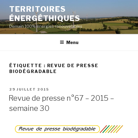
Aller
TERRITOIRES
au
ÉNERGÉTHIQUES
contenu
principal
Demain 100% énergies renouvelables
Menu
ÉTIQUETTE :
REVUE DE PRESSE
BIODÉGRADABLE
PUBLIÉ
29 JUILLET 2015
LE
Revue de presse n°67 – 2015 –
semaine 30