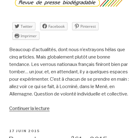
26 »
Twitter
Facebook
Pinterest
Imprimer
Beaucoup d’actualités, dont nous n’extrayons hélas que
cinq articles. Mais globalement plutôt une bonne
tendance. Les verrous nationaux français finiront bien par
tomber… un jour, et, en attendant, il y a quelques espaces
pour expérimenter. C’est à chacun de se prendre en main :
allez voir ce qui se fait, à Locminé, dans le Mené, en
Allemagne. Question de volonté individuelle et collective.
de
Continuer la lecture
« Revue
de
presse
PUBLIÉ
17 JUIN 2015
LE
n°62