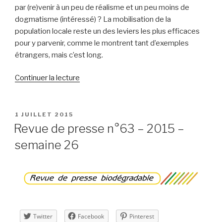
par (re)venir à un peu de réalisme et un peu moins de
dogmatisme (intéressé) ? La mobilisation de la
population locale reste un des leviers les plus efficaces
pour y parvenir, comme le montrent tant d’exemples
étrangers, mais c’est long.
de
Continuer la lecture
« Revue
de
presse
PUBLIÉ
1 JUILLET 2015
LE
n°64
Revue de presse n°63 – 2015 –
–
semaine 26
2015
–
semaine
27 »
Twitter
Facebook
Pinterest