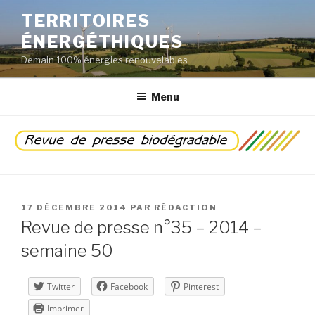
Aller
TERRITOIRES
au
ÉNERGÉTHIQUES
contenu
principal
Demain 100% énergies renouvelables
Menu
PUBLIÉ
17 DÉCEMBRE 2014
PAR
RÉDACTION
LE
Revue de presse n°35 – 2014 –
semaine 50
Twitter
Facebook
Pinterest
Imprimer