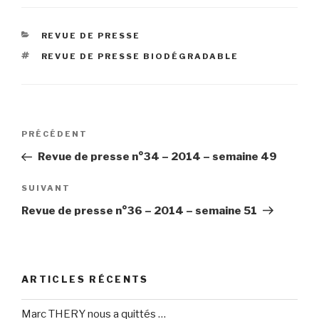
CATÉGORIES
REVUE DE PRESSE
ÉTIQUETTES
REVUE DE PRESSE BIODÉGRADABLE
Navigation
Article
PRÉCÉDENT
de
précédent
Revue de presse n°34 – 2014 – semaine 49
l’article
Article
SUIVANT
suivant
Revue de presse n°36 – 2014 – semaine 51
ARTICLES RÉCENTS
Marc THERY nous a quittés …