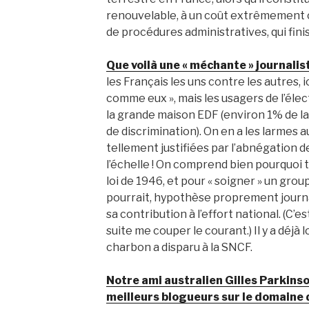
renouvelable, à un coût extrêmement co
de procédures administratives, qui fini
Que voilà une « méchante » journalis
les Français les uns contre les autres, 
comme eux », mais les usagers de l’élec
la grande maison EDF (environ 1% de la 
de discrimination). On en a les larmes a
tellement justifiées par l’abnégation de
l’échelle ! On comprend bien pourquoi to
loi de 1946, et pour « soigner » un gro
pourrait, hypothèse proprement journal
sa contribution à l’effort national. (C’
suite me couper le courant.) Il y a déj
charbon a disparu à la SNCF.
Notre ami australien Gilles Parkinso
meilleurs blogueurs sur le domaine 