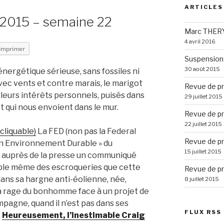
ARTICLES
 2015 – semaine 22
Marc THERY
4 avril 2016
Imprimer
Suspension 
30 août 2015
 énergétique sérieuse, sans fossiles ni
 avec vents et contre marais, le marigot
Revue de pr
leurs intérêts personnels, puisés dans
29 juillet 2015
et qui nous envoient dans le mur.
Revue de pr
22 juillet 2015
 cliquable)
La FED (non pas la Federal
Revue de pr
ion Environnement Durable » du
15 juillet 2015
sé auprès de la presse un communiqué
xemple même des escroqueries que cette
Revue de pr
dans sa hargne anti-éolienne, née,
8 juillet 2015
la rage du bonhomme face à un projet de
mpagne, quand il n’est pas dans ses
FLUX RSS
.
Heureusement, l’inestimable Craig