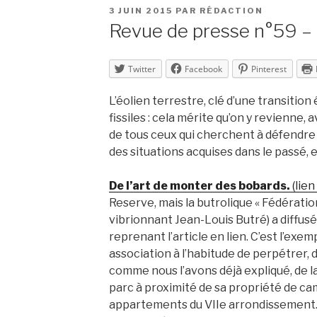
PUBLIÉ
3 JUIN 2015
PAR
RÉDACTION
LE
Revue de presse n°59 –
Twitter
Facebook
Pinterest
L’éolien terrestre, clé d’une transition
fissiles : cela mérite qu’on y revienne,
de tous ceux qui cherchent à défendre 
des situations acquises dans le passé, 
De l’art de monter des bobards.
(lien
Reserve, mais la butrolique « Fédérat
vibrionnant Jean-Louis Butré) a diffu
reprenant l’article en lien. C’est l’e
association à l’habitude de perpétrer, 
comme nous l’avons déjà expliqué, de 
parc à proximité de sa propriété de ca
appartements du VIIe arrondissement