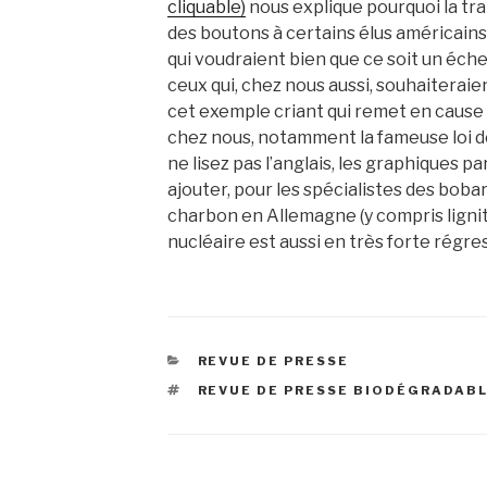
cliquable)
nous explique pourquoi la tr
des boutons à certains élus américains (i
qui voudraient bien que ce soit un éche
ceux qui, chez nous aussi, souhaiteraie
cet exemple criant qui remet en cause l
chez nous, notamment la fameuse loi don
ne lisez pas l’anglais, les graphiques pa
ajouter, pour les spécialistes des bob
charbon en Allemagne (y compris lignite
nucléaire est aussi en très forte régre
CATÉGORIES
REVUE DE PRESSE
ÉTIQUETTES
REVUE DE PRESSE BIODÉGRADAB