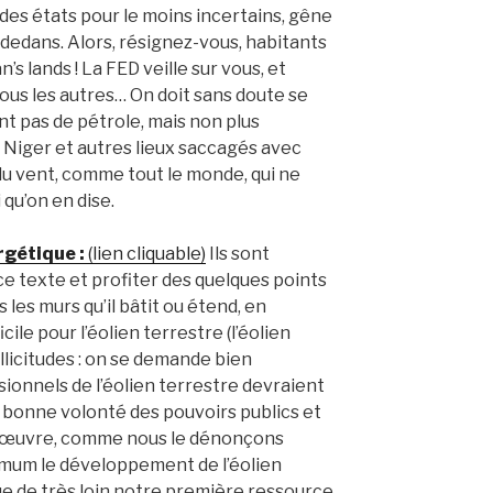
s des états pour le moins incertains, gêne
dedans. Alors, résignez-vous, habitants
 lands ! La FED veille sur vous, et
tous les autres… On doit sans doute se
nt pas de pétrole, mais non plus
du Niger et autres lieux saccagés avec
du vent, comme tout le monde, qui ne
 qu’on en dise.
rgétique :
(lien cliquable)
Ils sont
ce texte et profiter des quelques points
 les murs qu’il bâtit ou étend, en
cile pour l’éolien terrestre (l’éolien
sollicitudes : on se demande bien
ssionnels de l’éolien terrestre devraient
a bonne volonté des pouvoirs publics et
 en œuvre, comme nous le dénonçons
nimum le développement de l’éolien
tue de très loin notre première ressource