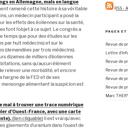
blogs en Allemagne, mais en langue
RSS - A
nt ramené cette histoire à sa véritable
ins, un médecin participant a posé la
r les effets des éoliennes sur la santé,
 font l’objet à ce sujet. Le congrès a
PAGES ET
e temps que pour des études sur les
 par huit médecins) et sur le
Revue de pr
es (demandées par trois médecins).
Lettre d’in
s dizaines de milliers d’éoliennes
Revue de pr
abitations, sans qu’aucun élément
Revue de pr
 de relever une morbidité, et encore
a hargne de la FED et de ses
Revue de pr
t mensonge alimentant la suspicion est
Revue de pr
Marc THERY 
de mal à trouver une trace numérique
apier d’Ouest-France, avec une carte
nte).
(lien cliquable)
Il est vrai qu’avec
des gisements d’uranium dans l’ouest de