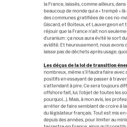
la France, laissés, comme ailleurs, dan
beaucoup de monde qui a « trempé » là-
des communes gratifiées de ces no-man’s
Giscard, et Boiteux, et Lauvergeon et 
réjouir que la France n’ait non seuleme
d’uranium : ça nous aura évité le sort 
avidité. Et heureusement, nous avons 
laisse pas de déchets après usage, quoi
Les déçus de la loi de transition éne
nombreux, même s’il faudra faire avec 
positifs en essayant de passer à travers
s’attendant à pire. Ce sera toujours diffi
offshore fait, lui, l’objet de toutes les 
pourquoi…). Mais, à mon avis, les profe
arrêter de faire semblant de croire à l
du législateur français. Tout est mis
depuis des années, pour limiter au mi
terrestre en France, alors qu’il consti