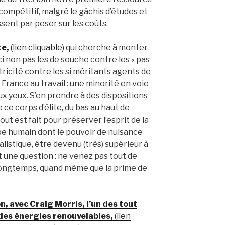
mpétitif, malgré le gâchis d’études et
ssent par peser sur les coûts.
te,
(lien cliquable)
qui cherche à monter
ici non pas les de souche contre les « pas
tricité contre les si méritants agents de
France au travail : une minorité en voie
ux yeux. S’en prendre à des dispositions
 ce corps d’élite, du bas au haut de
ut est fait pour préserver l’esprit de la
upe humain dont le pouvoir de nuisance
istique, être devenu (très) supérieur à
est une question : ne venez pas tout de
à longtemps, quand même que la prime de
n, avec Craig Morris, l’un des tout
des énergies renouvelables,
(lien