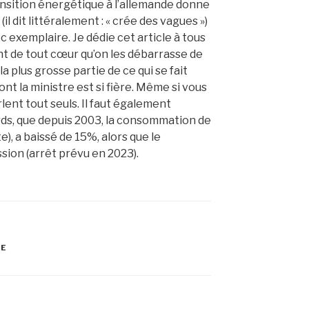
ansition énergétique à l’allemande donne
l dit littéralement : « crée des vagues »)
c exemplaire. Je dédie cet article à tous
nt de tout cœur qu’on les débarrasse de
a plus grosse partie de ce qui se fait
t la ministre est si fière. Même si vous
rlent tout seuls. Il faut également
ards, que depuis 2003, la consommation de
), a baissé de 15%, alors que le
ssion (arrêt prévu en 2023).
LE