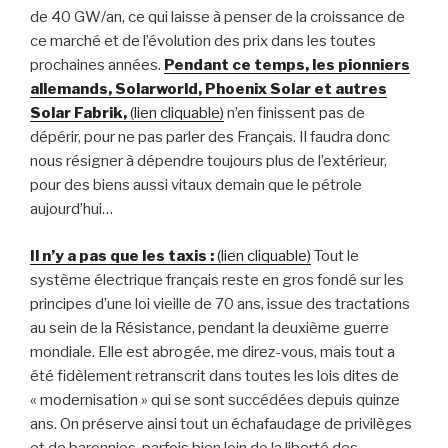
de 40 GW/an, ce qui laisse à penser de la croissance de
ce marché et de l’évolution des prix dans les toutes
prochaines années.
Pendant ce temps, les pionniers
allemands, Solarworld, Phoenix Solar et autres
Solar Fabrik,
(lien cliquable)
n’en finissent pas de
dépérir, pour ne pas parler des Français. Il faudra donc
nous résigner à dépendre toujours plus de l’extérieur,
pour des biens aussi vitaux demain que le pétrole
aujourd’hui…
Il n’y a pas que les taxis :
(lien cliquable)
Tout le
système électrique français reste en gros fondé sur les
principes d’une loi vieille de 70 ans, issue des tractations
au sein de la Résistance, pendant la deuxième guerre
mondiale. Elle est abrogée, me direz-vous, mais tout a
été fidèlement retranscrit dans toutes les lois dites de
« modernisation » qui se sont succédées depuis quinze
ans. On préserve ainsi tout un échafaudage de privilèges
et de baronnies, parfois bien loin de la liberté des