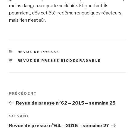
moins dangereux que le nucléaire. Et pourtant, ils
pourraient, dès cet été, redémarrer quelques réacteurs,
mais rien n’est sûr.
CATÉGORIES
REVUE DE PRESSE
ÉTIQUETTES
REVUE DE PRESSE BIODÉGRADABLE
Navigation
Article
PRÉCÉDENT
de
précédent
Revue de presse n°62 – 2015 – semaine 25
l’article
Article
SUIVANT
suivant
Revue de presse n°64 – 2015 – semaine 27