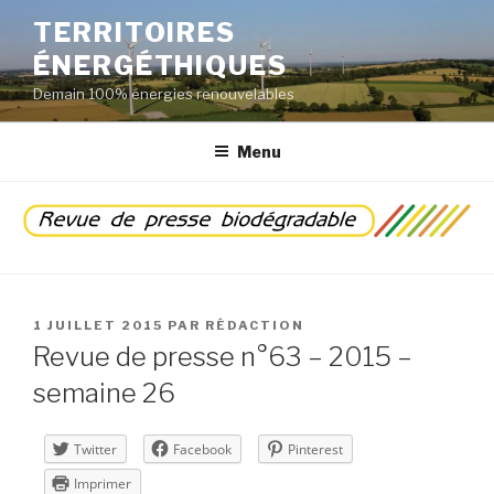
Aller
TERRITOIRES
au
ÉNERGÉTHIQUES
contenu
principal
Demain 100% énergies renouvelables
Menu
PUBLIÉ
1 JUILLET 2015
PAR
RÉDACTION
LE
Revue de presse n°63 – 2015 –
semaine 26
Twitter
Facebook
Pinterest
Imprimer