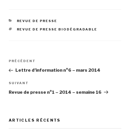
CATÉGORIES
REVUE DE PRESSE
ÉTIQUETTES
REVUE DE PRESSE BIODÉGRADABLE
Navigation
Article
PRÉCÉDENT
de
précédent
Lettre d’information n°6 – mars 2014
l’article
Article
SUIVANT
suivant
Revue de presse n°1 – 2014 – semaine 16
ARTICLES RÉCENTS