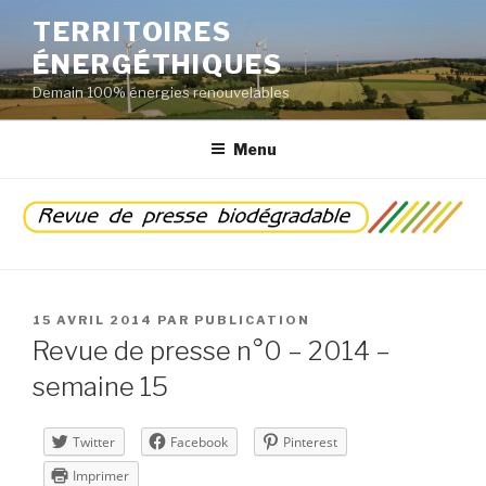
Aller
TERRITOIRES
au
ÉNERGÉTHIQUES
contenu
principal
Demain 100% énergies renouvelables
Menu
PUBLIÉ
15 AVRIL 2014
PAR
PUBLICATION
LE
Revue de presse n°0 – 2014 –
semaine 15
Twitter
Facebook
Pinterest
Imprimer