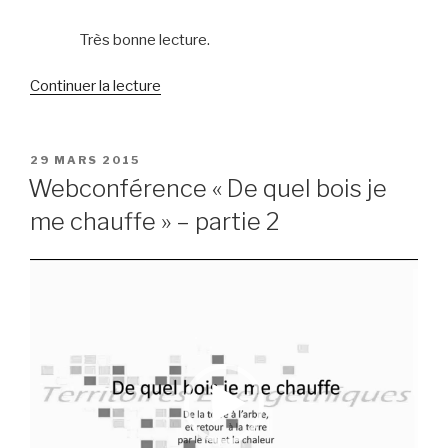
Très bonne lecture.
de
Continuer la lecture
« Lettre
d’information
n°18
PUBLIÉ
29 MARS 2015
LE
–
Webconférence « De quel bois je
mars
me chauffe » – partie 2
2015 »
Lecteur
vidéo