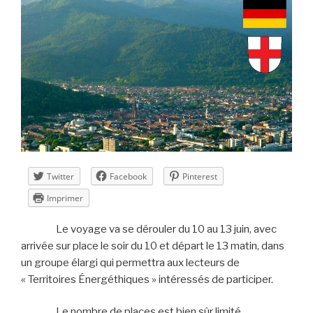
semaine
19 »
Twitter
Facebook
Pinterest
Imprimer
Le voyage va se dérouler du 10 au 13 juin, avec
arrivée sur place le soir du 10 et départ le 13 matin, dans
un groupe élargi qui permettra aux lecteurs de
« Territoires Énergéthiques » intéressés de participer.
Le nombre de places est bien sûr limité.