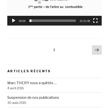
00:00
01:21:48
Navigation
Pag
Page
1
suiv
des
articles
ARTICLES RÉCENTS
Marc THERY nous a quittés …
4 avril 2016
Suspension de nos publications
30 août 2015