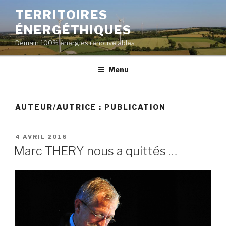
Aller
TERRITOIRES
au
ÉNERGÉTHIQUES
contenu
principal
Demain 100% énergies renouvelables
Menu
AUTEUR/AUTRICE :
PUBLICATION
PUBLIÉ
4 AVRIL 2016
LE
Marc THERY nous a quittés …