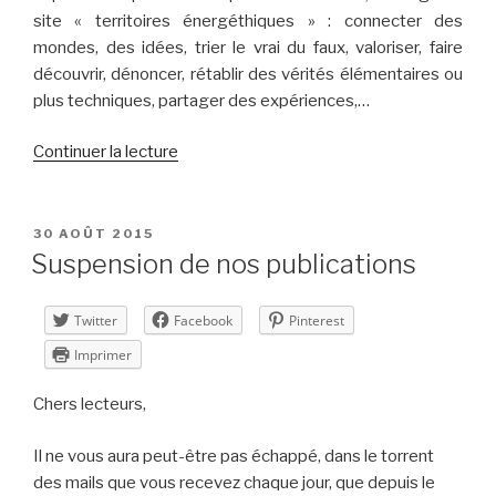
site « territoires énergéthiques » : connecter des
mondes, des idées, trier le vrai du faux, valoriser, faire
découvrir, dénoncer, rétablir des vérités élémentaires ou
plus techniques, partager des expériences,…
de
Continuer la lecture
« Marc
THERY
nous
PUBLIÉ
30 AOÛT 2015
LE
a
Suspension de nos publications
quittés
… »
Twitter
Facebook
Pinterest
Imprimer
Chers lecteurs,
Il ne vous aura peut-être pas échappé, dans le torrent
des mails que vous recevez chaque jour, que depuis le