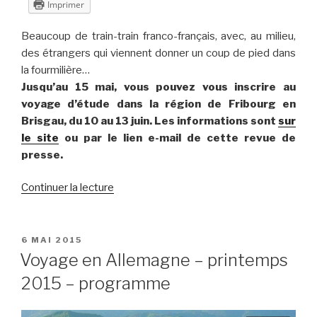
Imprimer
Beaucoup de train-train franco-français, avec, au milieu,
des étrangers qui viennent donner un coup de pied dans
la fourmilière…
Jusqu’au 15 mai, vous pouvez vous inscrire au
voyage d’étude dans la région de Fribourg en
Brisgau, du 10 au 13 juin. Les informations sont
sur
le site
ou par le lien e-mail de cette revue de
presse.
de
Continuer la lecture
« Revue
de
presse
PUBLIÉ
6 MAI 2015
LE
n°56
Voyage en Allemagne – printemps
–
2015 – programme
2015
–