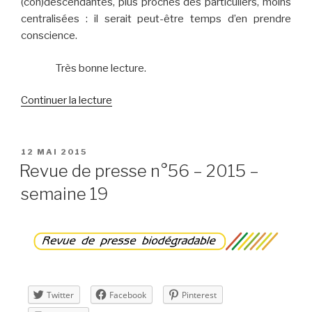
(con)descendantes, plus proches des particuliers, moins
centralisées : il serait peut-être temps d’en prendre
conscience.
Très bonne lecture.
de
Continuer la lecture
« Lettre
d’information
n°20
PUBLIÉ
12 MAI 2015
LE
–
Revue de presse n°56 – 2015 –
mai
semaine 19
2015 »
Twitter
Facebook
Pinterest