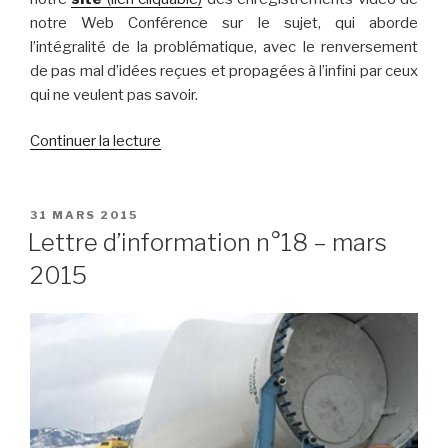
notre Web Conférence sur le sujet, qui aborde
l’intégralité de la problématique, avec le renversement
de pas mal d’idées reçues et propagées à l’infini par ceux
qui ne veulent pas savoir.
de
Continuer la lecture
« Revue
de
presse
PUBLIÉ
31 MARS 2015
LE
n°50
Lettre d’information n°18 – mars
–
2015
2015
–
semaine
13 »