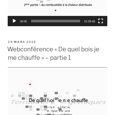
00:00
01:09:46
PUBLIÉ
29 MARS 2015
LE
Webconférence « De quel bois je
me chauffe » – partie 1
Lecteur
vidéo