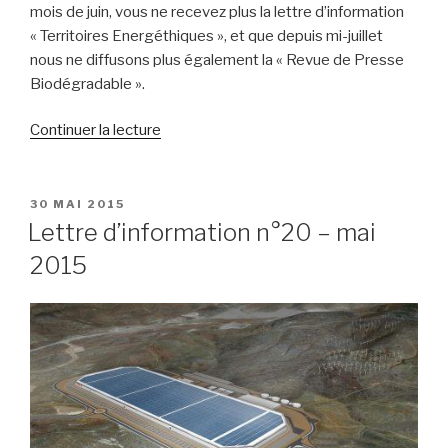
mois de juin, vous ne recevez plus la lettre d’information
« Territoires Energéthiques », et que depuis mi-juillet
nous ne diffusons plus également la « Revue de Presse
Biodégradable ».
de
Continuer la lecture
« Suspension
de
nos
PUBLIÉ
30 MAI 2015
LE
publications »
Lettre d’information n°20 – mai
2015