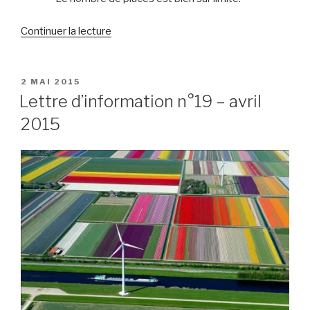
de
Continuer la lecture
« Voyage
en
Allemagne
PUBLIÉ
2 MAI 2015
LE
–
Lettre d’information n°19 – avril
printemps
2015
2015
–
programme »