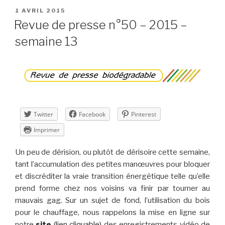
n°19
PUBLIÉ
1 AVRIL 2015
LE
–
Revue de presse n°50 – 2015 –
avril
semaine 13
2015 »
Twitter
Facebook
Pinterest
Imprimer
Un peu de dérision, ou plutôt de dérisoire cette semaine,
tant l’accumulation des petites manœuvres pour bloquer
et discréditer la vraie transition énergétique telle qu’elle
prend forme chez nos voisins va finir par tourner au
mauvais gag. Sur un sujet de fond, l’utilisation du bois
pour le chauffage, nous rappelons la mise en ligne sur
notre
site
(lien cliquable)
des enregistrements vidéo de