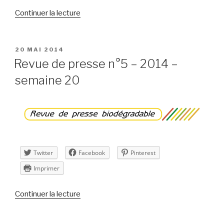
de
Continuer la lecture
« Revue
de
presse
PUBLIÉ
20 MAI 2014
LE
n°6
Revue de presse n°5 – 2014 –
–
semaine 20
2014
–
semaine
21 »
Twitter
Facebook
Pinterest
Imprimer
de
Continuer la lecture
« Revue
de