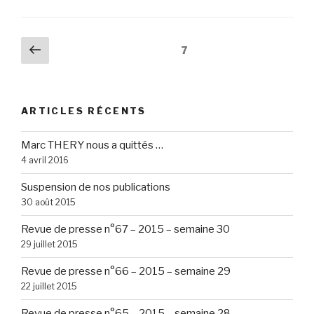
de
presse
n°0
Navigation
Page
Page
7
–
précédente
des
2014
articles
–
semaine
ARTICLES RÉCENTS
15 »
Marc THERY nous a quittés …
4 avril 2016
Suspension de nos publications
30 août 2015
Revue de presse n°67 – 2015 – semaine 30
29 juillet 2015
Revue de presse n°66 – 2015 – semaine 29
22 juillet 2015
Revue de presse n°65 – 2015 – semaine 28