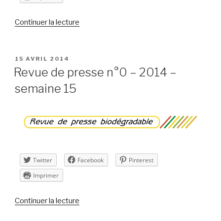
de
Continuer la lecture
« Revue
de
presse
PUBLIÉ
15 AVRIL 2014
LE
n°1
Revue de presse n°0 – 2014 –
–
semaine 15
2014
–
semaine
16 »
Twitter
Facebook
Pinterest
Imprimer
de
Continuer la lecture
« Revue