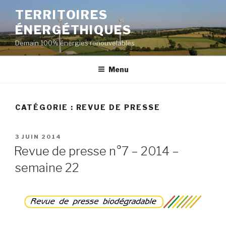
Aller
TERRITOIRES
au
ÉNERGÉTHIQUES
contenu
principal
Demain 100% énergies renouvelables
Menu
CATÉGORIE :
REVUE DE PRESSE
PUBLIÉ
3 JUIN 2014
LE
Revue de presse n°7 – 2014 –
semaine 22