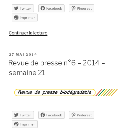
Twitter
Facebook
Pinterest
Imprimer
de
Continuer la lecture
« Revue
de
presse
PUBLIÉ
27 MAI 2014
LE
n°7
Revue de presse n°6 – 2014 –
–
semaine 21
2014
–
semaine
22 »
Twitter
Facebook
Pinterest
Imprimer