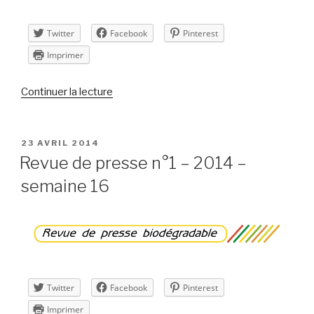
Twitter
Facebook
Pinterest
Imprimer
de
Continuer la lecture
« Revue
de
presse
PUBLIÉ
23 AVRIL 2014
LE
n°2
Revue de presse n°1 – 2014 –
–
semaine 16
2014
–
semaine
17 »
Twitter
Facebook
Pinterest
Imprimer