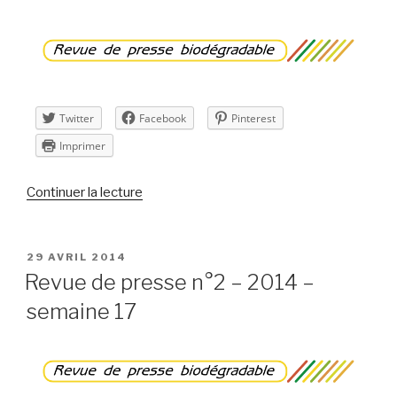
–
semaine
19 »
Twitter
Facebook
Pinterest
Imprimer
de
Continuer la lecture
« Revue
de
presse
PUBLIÉ
29 AVRIL 2014
LE
n°3
Revue de presse n°2 – 2014 –
–
semaine 17
2014
–
semaine
18 »