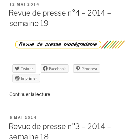
presse
PUBLIÉ
12 MAI 2014
LE
n°5
Revue de presse n°4 – 2014 –
–
semaine 19
2014
–
semaine
20 »
Twitter
Facebook
Pinterest
Imprimer
de
Continuer la lecture
« Revue
de
presse
PUBLIÉ
6 MAI 2014
LE
n°4
Revue de presse n°3 – 2014 –
–
semaine 18
2014