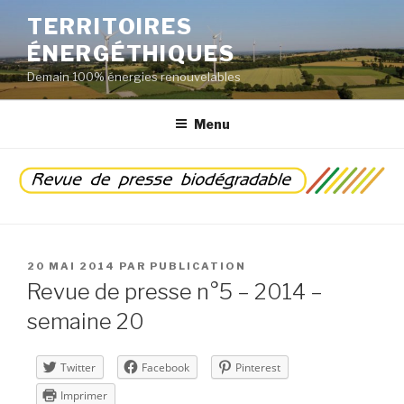
Aller
TERRITOIRES
au
ÉNERGÉTHIQUES
contenu
principal
Demain 100% énergies renouvelables
Menu
PUBLIÉ
20 MAI 2014
PAR
PUBLICATION
LE
Revue de presse n°5 – 2014 –
semaine 20
Twitter
Facebook
Pinterest
Imprimer