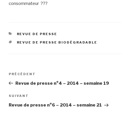
consommateur ???
CATÉGORIES
REVUE DE PRESSE
ÉTIQUETTES
REVUE DE PRESSE BIODÉGRADABLE
Navigation
Article
PRÉCÉDENT
de
précédent
Revue de presse n°4 – 2014 – semaine 19
l’article
Article
SUIVANT
suivant
Revue de presse n°6 – 2014 – semaine 21