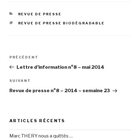
CATÉGORIES
REVUE DE PRESSE
ÉTIQUETTES
REVUE DE PRESSE BIODÉGRADABLE
Navigation
Article
PRÉCÉDENT
de
précédent
Lettre d’information n°8 – mai 2014
l’article
Article
SUIVANT
suivant
Revue de presse n°8 – 2014 – semaine 23
ARTICLES RÉCENTS
Marc THERY nous a quittés …