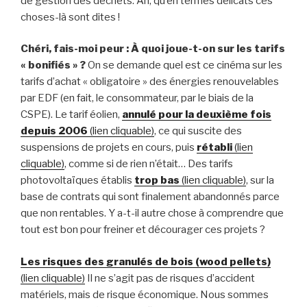
de gestion des déchets. Ah, qu’en termes délicats ces
choses-là sont dites !
Chéri, fais-moi peur : À quoi joue-t-on sur les tarifs
« bonifiés » ?
On se demande quel est ce cinéma sur les
tarifs d’achat « obligatoire » des énergies renouvelables
par EDF (en fait, le consommateur, par le biais de la
CSPE). Le tarif éolien,
annulé pour la deuxième fois
depuis 2006
(lien cliquable)
, ce qui suscite des
suspensions de projets en cours, puis
rétabli
(lien
cliquable)
, comme si de rien n’était… Des tarifs
photovoltaïques établis
trop bas
(lien cliquable)
, sur la
base de contrats qui sont finalement abandonnés parce
que non rentables. Y a-t-il autre chose à comprendre que
tout est bon pour freiner et décourager ces projets ?
Les risques des granulés de bois (wood pellets)
(lien cliquable)
Il ne s’agit pas de risques d’accident
matériels, mais de risque économique. Nous sommes