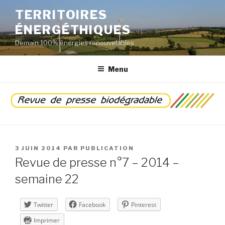
Aller
TERRITOIRES
au
ÉNERGÉTHIQUES
contenu
principal
Demain 100% énergies renouvelables
Menu
PUBLIÉ
3 JUIN 2014
PAR
PUBLICATION
LE
Revue de presse n°7 – 2014 –
semaine 22
Twitter
Facebook
Pinterest
Imprimer