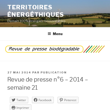
Aller
TERRITOIRES
au
ÉNERGÉTHIQUES
contenu
principal
Demain 100% énergies renouvelables
Menu
PUBLIÉ
27 MAI 2014
PAR
PUBLICATION
LE
Revue de presse n°6 – 2014 –
semaine 21
Twitter
Facebook
Pinterest
Imprimer