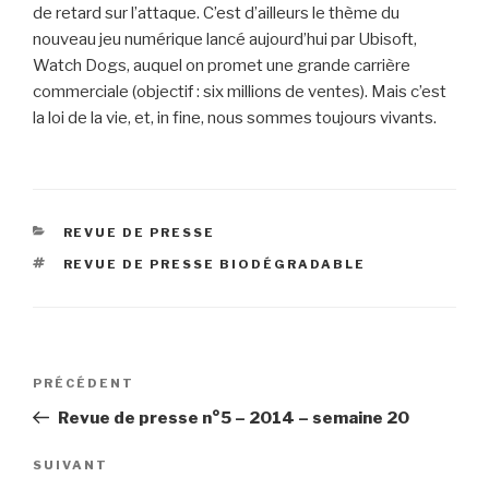
de retard sur l’attaque. C’est d’ailleurs le thème du
nouveau jeu numérique lancé aujourd’hui par Ubisoft,
Watch Dogs, auquel on promet une grande carrière
commerciale (objectif : six millions de ventes). Mais c’est
la loi de la vie, et, in fine, nous sommes toujours vivants.
CATÉGORIES
REVUE DE PRESSE
ÉTIQUETTES
REVUE DE PRESSE BIODÉGRADABLE
Navigation
Article
PRÉCÉDENT
de
précédent
Revue de presse n°5 – 2014 – semaine 20
l’article
Article
SUIVANT