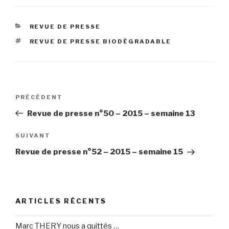
CATÉGORIES
REVUE DE PRESSE
ÉTIQUETTES
REVUE DE PRESSE BIODÉGRADABLE
Navigation
Article
PRÉCÉDENT
de
précédent
Revue de presse n°50 – 2015 – semaine 13
l’article
Article
SUIVANT
suivant
Revue de presse n°52 – 2015 – semaine 15
ARTICLES RÉCENTS
Marc THERY nous a quittés …