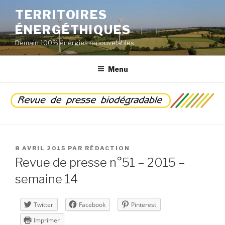
Aller
TERRITOIRES
au
ÉNERGÉTHIQUES
contenu
principal
Demain 100% énergies renouvelables
Menu
PUBLIÉ
8 AVRIL 2015
PAR
RÉDACTION
LE
Revue de presse n°51 – 2015 –
semaine 14
Twitter
Facebook
Pinterest
Imprimer