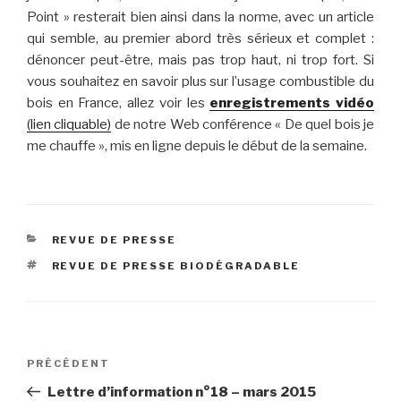
Point » resterait bien ainsi dans la norme, avec un article
qui semble, au premier abord très sérieux et complet :
dénoncer peut-être, mais pas trop haut, ni trop fort. Si
vous souhaitez en savoir plus sur l’usage combustible du
bois en France, allez voir les
enregistrements vidéo
(lien cliquable)
de notre Web conférence « De quel bois je
me chauffe », mis en ligne depuis le début de la semaine.
CATÉGORIES
REVUE DE PRESSE
ÉTIQUETTES
REVUE DE PRESSE BIODÉGRADABLE
Navigation
Article
PRÉCÉDENT
de
précédent
Lettre d’information n°18 – mars 2015