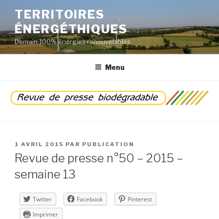
Aller
TERRITOIRES
au
ÉNERGÉTHIQUES
contenu
principal
Demain 100% énergies renouvelables
Menu
PUBLIÉ
1 AVRIL 2015
PAR
PUBLICATION
LE
Revue de presse n°50 – 2015 –
semaine 13
Twitter
Facebook
Pinterest
Imprimer