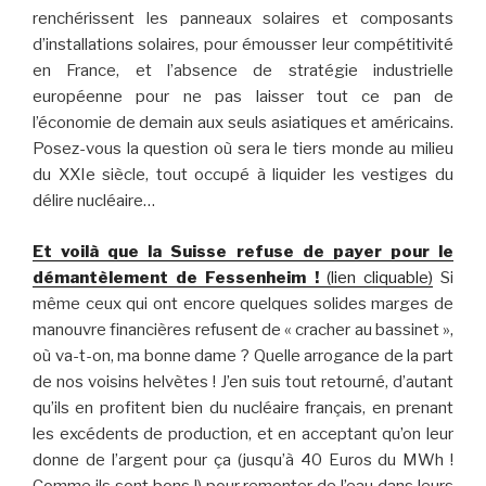
renchérissent les panneaux solaires et composants
d’installations solaires, pour émousser leur compétitivité
en France, et l’absence de stratégie industrielle
européenne pour ne pas laisser tout ce pan de
l’économie de demain aux seuls asiatiques et américains.
Posez-vous la question où sera le tiers monde au milieu
du XXIe siècle, tout occupé à liquider les vestiges du
délire nucléaire…
Et voilà que la Suisse refuse de payer pour le
démantèlement de Fessenheim !
(lien cliquable)
Si
même ceux qui ont encore quelques solides marges de
manouvre financières refusent de « cracher au bassinet »,
où va-t-on, ma bonne dame ? Quelle arrogance de la part
de nos voisins helvètes ! J’en suis tout retourné, d’autant
qu’ils en profitent bien du nucléaire français, en prenant
les excédents de production, et en acceptant qu’on leur
donne de l’argent pour ça (jusqu’à 40 Euros du MWh !
Comme ils sont bons !) pour remonter de l’eau dans leurs