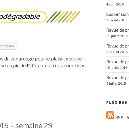
4 avril 2016
Suspension 
30 août 2015
Revue de pr
29 juillet 2015
Revue de pr
Imprimer
22 juillet 2015
pas du canardage pour le plaisir, mais ce
Revue de pr
e au pic de l’été, au-delà des cocoricos
15 juillet 2015
Revue de pr
8 juillet 2015
FLUX RSS
RSS - A
015 – semaine 29