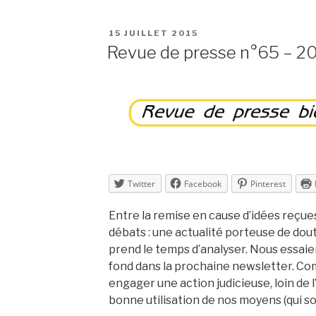
presse
n°66
PUBLIÉ
15 JUILLET 2015
–
LE
Revue de presse n°65 – 2
2015
–
semaine
29 »
Twitter
Facebook
Pinterest
Entre la remise en cause d’idées reçu
débats : une actualité porteuse de doute
prend le temps d’analyser. Nous essaie
fond dans la prochaine newsletter. Co
engager une action judicieuse, loin de 
bonne utilisation de nos moyens (qui son