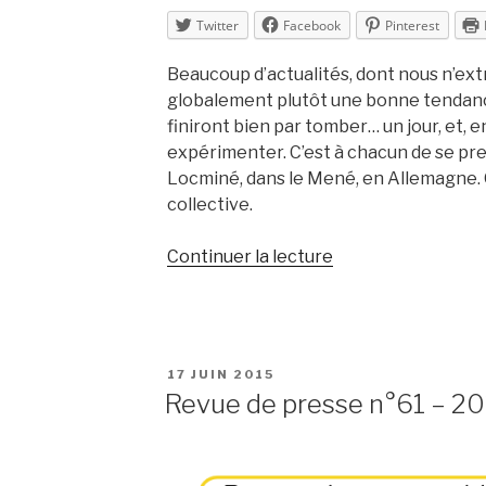
Twitter
Facebook
Pinterest
Beaucoup d’actualités, dont nous n’extr
globalement plutôt une bonne tendanc
finiront bien par tomber… un jour, et, e
expérimenter. C’est à chacun de se prend
Locminé, dans le Mené, en Allemagne. Q
collective.
de
Continuer la lecture
« Revue
de
presse
n°62
PUBLIÉ
17 JUIN 2015
–
LE
Revue de presse n°61 – 20
2015
–
semaine