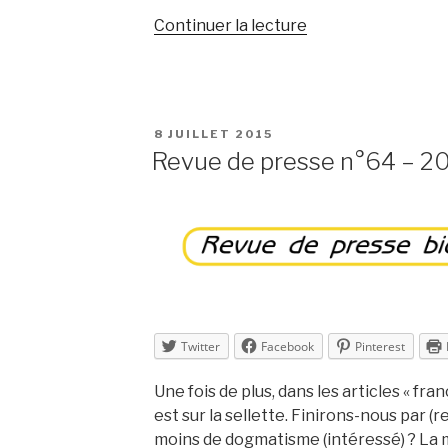
de
Continuer la lecture
« Revue
de
presse
n°65
PUBLIÉ
8 JUILLET 2015
–
LE
Revue de presse n°64 – 2
2015
–
semaine
28 »
Twitter
Facebook
Pinterest
Une fois de plus, dans les articles « fra
est sur la sellette. Finirons-nous par (
moins de dogmatisme (intéressé) ? La m