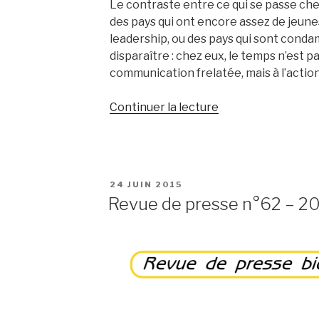
Le contraste entre ce qui se passe chez
des pays qui ont encore assez de jeun
leadership, ou des pays qui sont condam
disparaître : chez eux, le temps n’est pa
communication frelatée, mais à l’action,
de
Continuer la lecture
« Revue
de
presse
n°63
PUBLIÉ
24 JUIN 2015
–
LE
Revue de presse n°62 – 2
2015
–
semaine
26 »