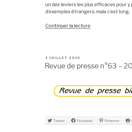
un des leviers les plus efficaces pour 
d’exemples étrangers, mais c’est long.
de
Continuer la lecture
« Revue
de
presse
n°64
PUBLIÉ
1 JUILLET 2015
–
LE
Revue de presse n°63 – 2
2015
–
semaine
27 »
Twitter
Facebook
Pinterest