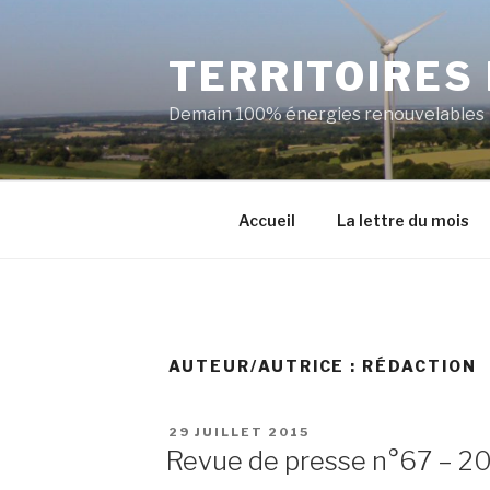
Aller
au
TERRITOIRES
contenu
principal
Demain 100% énergies renouvelables
Accueil
La lettre du mois
AUTEUR/AUTRICE :
RÉDACTION
PUBLIÉ
29 JUILLET 2015
LE
Revue de presse n°67 – 2