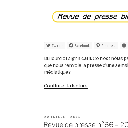
Twitter
Facebook
Pinterest
Du lourd et significatif. Ce n’est hélas 
que nous renvoie la presse d’une semain
médiatiques.
de
Continuer la lecture
« Revue
de
presse
n°67
PUBLIÉ
22 JUILLET 2015
–
LE
Revue de presse n°66 – 2
2015