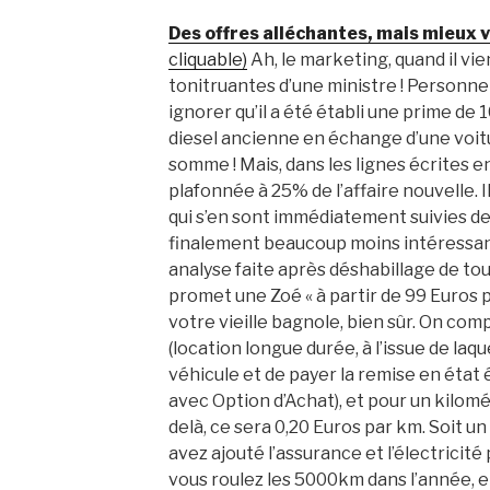
Des offres alléchantes, mais mieux v
cliquable)
Ah, le marketing, quand il vi
tonitruantes d’une ministre ! Personne
ignorer qu’il a été établi une prime de 
diesel ancienne en échange d’une voitu
somme ! Mais, dans les lignes écrites en
plafonnée à 25% de l’affaire nouvelle. I
qui s’en sont immédiatement suivies de
finalement beaucoup moins intéressant
analyse faite après déshabillage de t
promet une Zoé « à partir de 99 Euros pa
votre vieille bagnole, bien sûr. On com
(location longue durée, à l’issue de laqu
véhicule et de payer la remise en état 
avec Option d’Achat), et pour un kilo
delà, ce sera 0,20 Euros par km. Soit u
avez ajouté l’assurance et l’électricité 
vous roulez les 5000km dans l’année, e