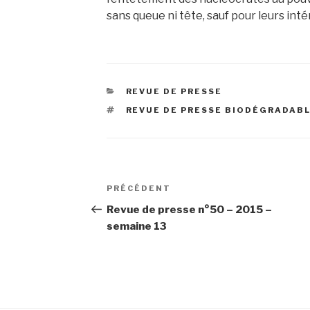
sans queue ni tête, sauf pour leurs inté
CATÉGORIES
REVUE DE PRESSE
ÉTIQUETTES
REVUE DE PRESSE BIODÉGRADAB
Navigation
Article
PRÉCÉDENT
de
précédent
Revue de presse n°50 – 2015 –
semaine 13
l’article