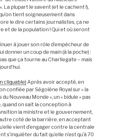
 La plupart le savent (et le cachent !),
x qu’on tient soigneusement dans
e le dire certains journalistes, ça ne
e et de la population ! Qui et où seront
tinuer à jouer son rôle d’empêcheur de
lui donner un coup de main (à la poche) :
t pas que ça tourne au Charliegate – mais
jourd’hui.
en cliquable)
Après avoir accepté, en
on confiée par Ségolène Royal sur « la
 du Nouveau Monde », un « bidule » pas
, quand on sait la conception à
ansition la ministre et le gouvernement,
utre coté de la barrière, en acceptant
 qu’elle vient d’engager contre la centrale
 s’inquiéter du fait qu’elle n’est qu’à 70