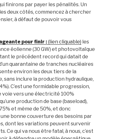
ui finirons par payer les pénalités. Un
r des deux côtés, commencez à chercher
nsier, à défaut de pouvoir vous
geante pour finir :
(lien cliquable)
les
ance éolienne (30 GW) et photovoltaïque
tant le précédent record qui datait de
t d’un quarantaine de tranches nucléaires
ente environ les deux tiers de la
sans inclure la production hydraulique,
 4%). C’est une formidable progression,
e voie vers une électricité 100%
u’une production de base (baseload),
e 75% et même de 50%, et donc
c une bonne couverture des besoins par
s, dont les variations peuvent survenir
 Ce qui va nous être fatal, à nous, c’est
voir à défendre un modèle énergétique