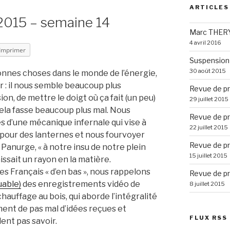
ARTICLES
2015 – semaine 14
Marc THERY
4 avril 2016
Imprimer
Suspension 
30 août 2015
onnes choses dans le monde de l’énergie,
r : il nous semble beaucoup plus
Revue de pr
on, de mettre le doigt où ça fait (un peu)
29 juillet 2015
cela fasse beaucoup plus mal. Nous
Revue de pr
s d’une mécanique infernale qui vise à
22 juillet 2015
 pour des lanternes et nous fourvoyer
Revue de pr
nurge, « à notre insu de notre plein
15 juillet 2015
issait un rayon en la matière.
s Français « d’en bas », nous rappelons
Revue de pr
uable)
des enregistrements vidéo de
8 juillet 2015
auffage au bois, qui aborde l’intégralité
ent de pas mal d’idées reçues et
FLUX RSS
lent pas savoir.