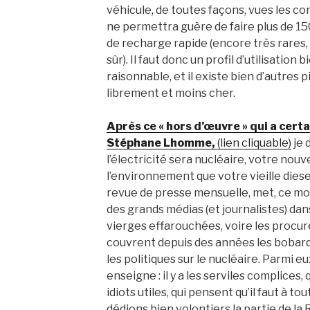
véhicule, de toutes façons, vues les co
ne permettra guère de faire plus de 150
de recharge rapide (encore très rares, e
sûr). Il faut donc un profil d’utilisation
raisonnable, et il existe bien d’autres 
librement et moins cher.
Après ce « hors d’œuvre » qui a cer
Stéphane Lhomme,
(lien cliquable)
je 
l’électricité sera nucléaire, votre nouv
l’environnement que votre vieille dies
revue de presse mensuelle, met, ce moi
des grands médias (et journalistes) dans
vierges effarouchées, voire les procure
couvrent depuis des années les bobard
les politiques sur le nucléaire. Parmi eu
enseigne : il y a les serviles complices, q
idiots utiles, qui pensent qu’il faut à to
dédions bien volontiers la partie de la