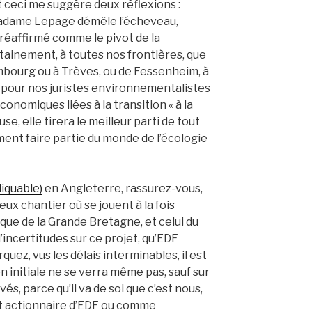
 ceci me suggère deux réflexions :
 Madame Lepage démêle l’écheveau,
réaffirmé comme le pivot de la
 certainement, à toutes nos frontières, que
mbourg ou à Trèves, ou de Fessenheim, à
t pour nos juristes environnementalistes
économiques liées à la transition « à la
use, elle tirera le meilleur parti de tout
ment faire partie du monde de l’écologie
cliquable)
en Angleterre, rassurez-vous,
ux chantier où se jouent à la fois
que de la Grande Bretagne, et celui du
’incertitudes sur ce projet, qu’EDF
uez, vus les délais interminables, il est
ion initiale ne se verra même pas, sauf sur
s, parce qu’il va de soi que c’est nous,
at actionnaire d’EDF ou comme