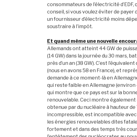
consommateurs de l’électricité d’EDF, q
conseil, si vous voulez éviter de paye
un fournisseur d’électricité moins dépe
soustraire à l’impôt.
Et quand même une nouvelle encoura
Allemands ont atteint 44 GW de puiss
(14 GW) dans la journée du 30 mars, bat
près d’un an (38 GW). C’est l’équivalen
(nous en avons 58 en France), et représ
demande à ce moment-là en Allemagne, 
qui reste faible en Allemagne (environ
qui montre que ce pays est sur la bonn
renouvelable. Ceci montre également q
obtenue par du nucléaire à hauteur d
incompressible, est incompatible ave
les énergies renouvelables dites fatale
fortement et dans des temps très courts.
l’entêtement des nucléocrates au pou