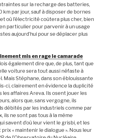
ntraintes sur la recharge des batteries,
 km par jour, sauf à disposer de bornes
t où l’électricité coûtera plus cher, bien
 bien particulier pour parvenir à un usage
pistes aujourd’hui pour se déplacer plus
tainement mis en rage le camarade
dois également dire que, de plus, tant que
elle voiture sera tout aussi néfaste à
el. Mais Stéphane, dans son éblouissante
s-ci, clairement en évidence la duplicité
 les affaires Areva. Ils osent jouer les
urs, alors que, sans vergogne, ils
s débités par les industriels comme par
x, ils ne sont pas tous à la même
ui savent d’où leur vient le grisbi, et les
ut prix « maintenir le dialogue ». Nous leur
 RP de l’Observatoire du Nucléaire