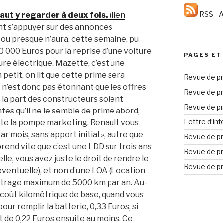
RSS - A
aut y regarder à deux fois.
(lien
ent s’appuyer sur des annonces
 ou presque n’aura, cette semaine, pu
10 000 Euros pour la reprise d’une voiture
PAGES ET
re électrique. Mazette, c’est une
 petit, on lit que cette prime sera
Revue de pr
l n’est donc pas étonnant que les offres
Revue de pr
 la part des constructeurs soient
Revue de pr
es qu’il ne le semble de prime abord,
Lettre d’in
oute la pompe marketing. Renault vous
r mois, sans apport initial », autre que
Revue de pr
prend vite que c’est une LDD sur trois ans
Revue de pr
elle, vous avez juste le droit de rendre le
Revue de pr
éventuelle), et non d’une LOA (Location
métrage maximum de 5000 km par an. Au-
n coût kilométrique de base, quand vous
pour remplir la batterie, 0,33 Euros, si
t de 0,22 Euros ensuite au moins. Ce