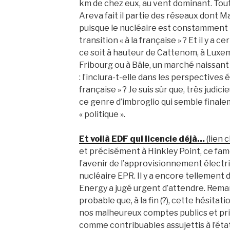
km de chez eux, au vent dominant. Tout
Areva fait il partie des réseaux dont
puisque le nucléaire est constamment 
transition « à la française » ? Et il y a
ce soit à hauteur de Cattenom, à Luxe
Fribourg ou à Bâle, un marché naissan
: l’inclura-t-elle dans les perspectives 
française » ? Je suis sûr que, très judicie
ce genre d’imbroglio qui semble finale
« politique ».
Et voilà EDF qui licencie déjà…
(lien 
et précisément à Hinkley Point, ce fame
l’avenir de l’approvisionnement électri
nucléaire EPR. Il y a encore tellement d
Energy a jugé urgent d’attendre. Remarq
probable que, à la fin (?), cette hésitat
nos malheureux comptes publics et privé
comme contribuables assujettis à l’ét