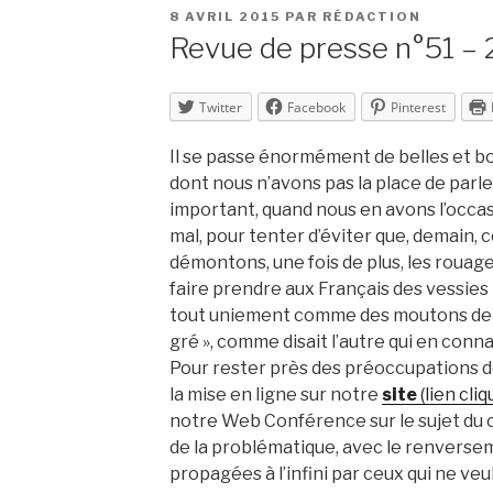
PUBLIÉ
8 AVRIL 2015
PAR
RÉDACTION
LE
Revue de presse n°51 – 
Twitter
Facebook
Pinterest
Il se passe énormément de belles et b
dont nous n’avons pas la place de parle
important, quand nous en avons l’occasi
mal, pour tenter d’éviter que, demain, 
démontons, une fois de plus, les rouage
faire prendre aux Français des vessies
tout uniement comme des moutons de Pa
gré », comme disait l’autre qui en conna
Pour rester près des préoccupations de
la mise en ligne sur notre
site
(lien cliq
notre Web Conférence sur le sujet du ch
de la problématique, avec le renversem
propagées à l’infini par ceux qui ne veu