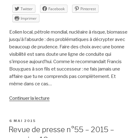
Twitter
Facebook
Pinterest
Imprimer
Eolien local, pétrole mondial, nucléaire à risque, biomasse
jusqu’à l’absurde : des problématiques à décrypter avec
beaucoup de prudence. Faire des choix avec une bonne
visibilité est sans doute une ligne de conduite qui
s’impose aujourd’hui. Comme le recommandait Francis
Bouygues à son fils et successeur : ne fais jamais une
affaire que tu ne comprends pas complètement. Et
même dans ce cas…
de
Continuer la lecture
« Revue
de
presse
PUBLIÉ
6 MAI 2015
LE
n°57
Revue de presse n°55 – 2015 –
–