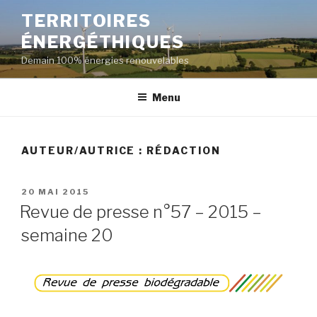
Aller
TERRITOIRES
au
ÉNERGÉTHIQUES
contenu
principal
Demain 100% énergies renouvelables
Menu
AUTEUR/AUTRICE :
RÉDACTION
PUBLIÉ
20 MAI 2015
LE
Revue de presse n°57 – 2015 –
semaine 20