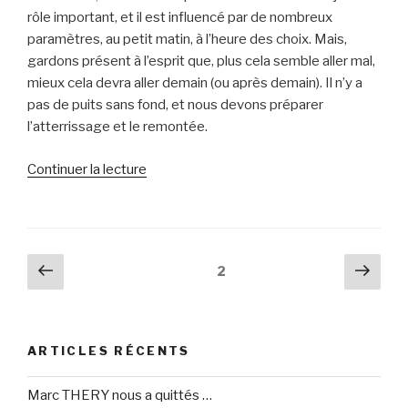
rôle important, et il est influencé par de nombreux
paramètres, au petit matin, à l’heure des choix. Mais,
gardons présent à l’esprit que, plus cela semble aller mal,
mieux cela devra aller demain (ou après demain). Il n’y a
pas de puits sans fond, et nous devons préparer
l’atterrissage et le remontée.
de
Continuer la lecture
« Revue
de
presse
n°45
Navigation
Page
Pag
Page
2
–
précédente
suiv
des
2015
articles
–
semaine
ARTICLES RÉCENTS
8 »
Marc THERY nous a quittés …