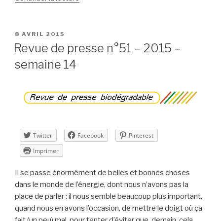
« Revue
de
presse
PUBLIÉ
8 AVRIL 2015
LE
n°52
Revue de presse n°51 – 2015 –
–
semaine 14
2015
–
semaine
15 »
Twitter
Facebook
Pinterest
Imprimer
Il se passe énormément de belles et bonnes choses
dans le monde de l’énergie, dont nous n’avons pas la
place de parler : il nous semble beaucoup plus important,
quand nous en avons l’occasion, de mettre le doigt où ça
fait (un peu) mal, pour tenter d’éviter que, demain, cela