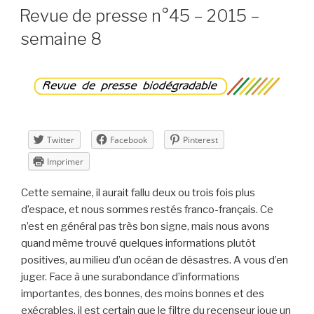
LE
n°46
Revue de presse n°45 – 2015 –
–
semaine 8
2015
–
semaine
9 »
Twitter
Facebook
Pinterest
Imprimer
Cette semaine, il aurait fallu deux ou trois fois plus
d’espace, et nous sommes restés franco-français. Ce
n’est en général pas très bon signe, mais nous avons
quand même trouvé quelques informations plutôt
positives, au milieu d’un océan de désastres. A vous d’en
juger. Face à une surabondance d’informations
importantes, des bonnes, des moins bonnes et des
exécrables, il est certain que le filtre du recenseur joue un