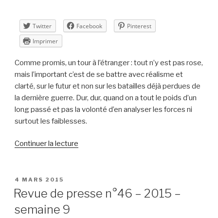
Twitter
Facebook
Pinterest
Imprimer
Comme promis, un tour à l’étranger : tout n’y est pas rose,
mais l’important c’est de se battre avec réalisme et
clarté, sur le futur et non sur les batailles déjà perdues de
la dernière guerre. Dur, dur, quand on a tout le poids d’un
long passé et pas la volonté d’en analyser les forces ni
surtout les faiblesses.
de
Continuer la lecture
« Revue
de
presse
PUBLIÉ
4 MARS 2015
LE
n°47
Revue de presse n°46 – 2015 –
–
semaine 9
2015