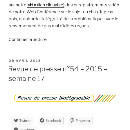
sur notre
site
(lien cliquable)
des enregistrements vidéo
de notre Web Conférence sur le sujet du chauffage au
bois, qui aborde l’intégralité de la problématique, avec le
renversement de pas mal d’idées reçues.
de
Continuer la lecture
« Revue
de
presse
PUBLIÉ
29 AVRIL 2015
LE
n°55
Revue de presse n°54 – 2015 –
–
semaine 17
2015
–
semaine
18 »
Twitter
Facebook
Pinterest
Imprimer