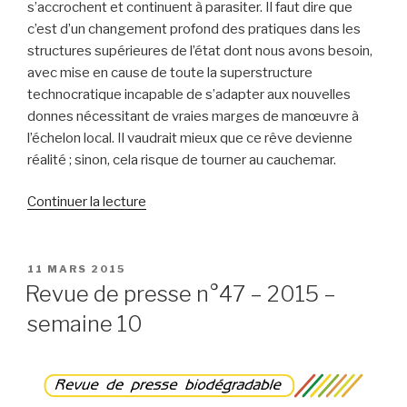
s’accrochent et continuent à parasiter. Il faut dire que
c’est d’un changement profond des pratiques dans les
structures supérieures de l’état dont nous avons besoin,
avec mise en cause de toute la superstructure
technocratique incapable de s’adapter aux nouvelles
donnes nécessitant de vraies marges de manœuvre à
l’échelon local. Il vaudrait mieux que ce rêve devienne
réalité ; sinon, cela risque de tourner au cauchemar.
de
Continuer la lecture
« Revue
de
presse
PUBLIÉ
11 MARS 2015
LE
n°48
Revue de presse n°47 – 2015 –
–
semaine 10
2015
–
semaine
11 »