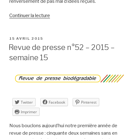
renversement de pas mal d’idées reçues.
de
Continuer la lecture
« Revue
de
presse
PUBLIÉ
15 AVRIL 2015
LE
n°53
Revue de presse n°52 – 2015 –
–
semaine 15
2015
–
semaine
16 »
Twitter
Facebook
Pinterest
Imprimer
Nous bouclons aujourd’hui notre première année de
revue de presse : cinquante deux semaines sans en