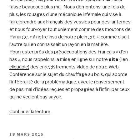
fasse beaucoup plus mal. Nous démontons, une fois de
plus, les rouages d’une mécanique infernale qui vise à
faire prendre aux Français des vessies pour des lanternes
et nous fourvoyer tout uniement comme des moutons de
Panurge, « à notre insu de notre plein gré », comme disait
l’autre qui en connaissait un rayon en la matière.
Pour rester près des préoccupations des Français « d’en
bas », nous rappelons la mise en ligne sur notre
site
(lien
cliquable)
des enregistrements vidéo de notre Web
Conférence sur le sujet du chauffage au bois, qui aborde
l’intégralité de la problématique, avec le renversement
de pas mal d’idées reçues et propagées à l’infini par ceux
qui ne veulent pas savoir.
de
Continuer la lecture
« Revue
de
presse
PUBLIÉ
18 MARS 2015
LE