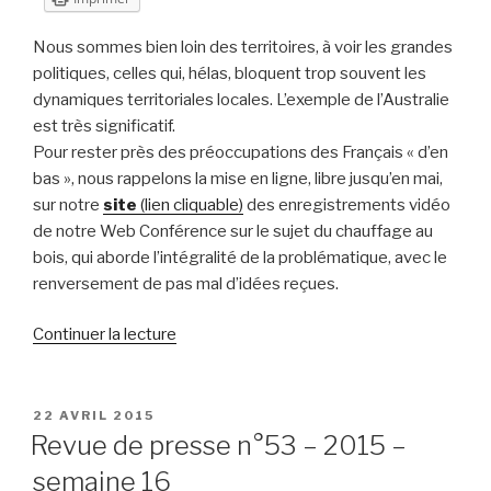
Nous sommes bien loin des territoires, à voir les grandes
politiques, celles qui, hélas, bloquent trop souvent les
dynamiques territoriales locales. L’exemple de l’Australie
est très significatif.
Pour rester près des préoccupations des Français « d’en
bas », nous rappelons la mise en ligne, libre jusqu’en mai,
sur notre
site
(lien cliquable)
des enregistrements vidéo
de notre Web Conférence sur le sujet du chauffage au
bois, qui aborde l’intégralité de la problématique, avec le
renversement de pas mal d’idées reçues.
de
Continuer la lecture
« Revue
de
presse
PUBLIÉ
22 AVRIL 2015
LE
n°54
Revue de presse n°53 – 2015 –
–
semaine 16