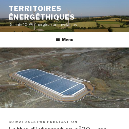
Aller
TERRITOIRES
au
ÉNERGÉTHIQUES
contenu
principal
Demain 100% énergies renouvelables
Menu
PUBLIÉ
30 MAI 2015
PAR
PUBLICATION
LE