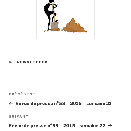
CATÉGORIES
NEWSLETTER
Navigation
Article
PRÉCÉDENT
de
précédent
Revue de presse n°58 – 2015 – semaine 21
l’article
Article
SUIVANT
suivant
Revue de presse n°59 – 2015 – semaine 22