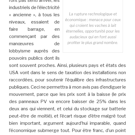
l’ont pas senti arriver, les
industriels de l’électricité
La rupture rechnologique et
« ancienne », à tous les
économique : menace pour ceux
niveaux, essaient de
qui croient les vaches à lait
faire barrage, en
éternelles, opportunité pour les
commençant par des
audacieux qui en font aussi
profiter le plus grand nombre.
manœuvres de
lobbyisme auprès des
pouvoirs publics dont ils
sont souvent proches. Ainsi, plusieurs pays et états des
USA vont dans le sens de taxation des installations non
raccordées, pour soutenir l’équilibre des infrastructures
publiques. Ceci ne permettra à mon avis pas d’endiguer le
mouvement, parce que les prix sont à la baisse (le prix
des panneaux PV va encore baisser de 25% dans les
deux ans qui viennent, et celui du stockage sur batterie
peut-être de moitié), et l’écart risque d’être malgré tout
bien important, argument aujourd’hui imparable, quand
l’économique submerge tout. Pour être franc, d’un point