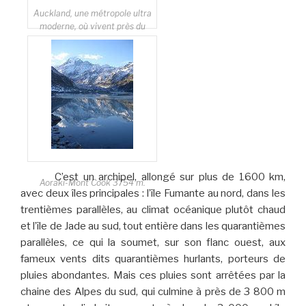
Auckland, une métropole ultra
moderne, où vivent près du
tiers des néo-zélandais.
C’est un archipel, allongé sur plus de 1600 km,
Aoraki-Mont Cook 3754 m.
avec deux îles principales : l’île Fumante au nord, dans les
trentièmes parallèles, au climat océanique plutôt chaud
et l’île de Jade au sud, tout entière dans les quarantièmes
parallèles, ce qui la soumet, sur son flanc ouest, aux
fameux vents dits quarantièmes hurlants, porteurs de
pluies abondantes. Mais ces pluies sont arrêtées par la
chaine des Alpes du sud, qui culmine à près de 3 800 m