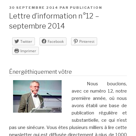
PUBLIÉ
30 SEPTEMBRE 2014
PAR
PUBLICATION
LE
Lettre d’information n°12 –
septembre 2014
Twitter
Facebook
Pinterest
Imprimer
Énergéthiquement vôtre
Nous bouclons,
avec ce numéro 12, notre
première année, où nous
avons établi une base de
publication régulière et
substantielle, ce qui n’est
pas une sinécure. Vous êtes plusieurs milliers à lire cette
newsletter qui est diffusée directement à plus de 1000