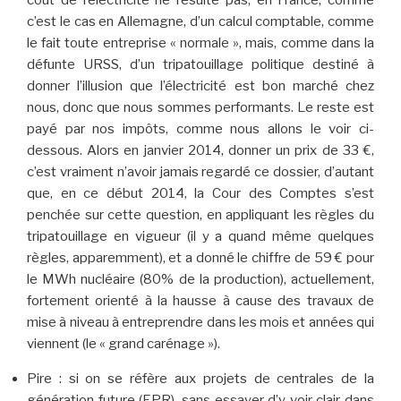
coût de l’électricité ne résulte pas, en France, comme
c’est le cas en Allemagne, d’un calcul comptable, comme
le fait toute entreprise « normale », mais, comme dans la
défunte URSS, d’un tripatouillage politique destiné à
donner l’illusion que l’électricité est bon marché chez
nous, donc que nous sommes performants. Le reste est
payé par nos impôts, comme nous allons le voir ci-
dessous. Alors en janvier 2014, donner un prix de 33 €,
c’est vraiment n’avoir jamais regardé ce dossier, d’autant
que, en ce début 2014, la Cour des Comptes s’est
penchée sur cette question, en appliquant les règles du
tripatouillage en vigueur (il y a quand même quelques
règles, apparemment), et a donné le chiffre de 59 € pour
le MWh nucléaire (80% de la production), actuellement,
fortement orienté à la hausse à cause des travaux de
mise à niveau à entreprendre dans les mois et années qui
viennent (le « grand carénage »).
Pire : si on se réfère aux projets de centrales de la
génération future (EPR), sans essayer d’y voir clair dans