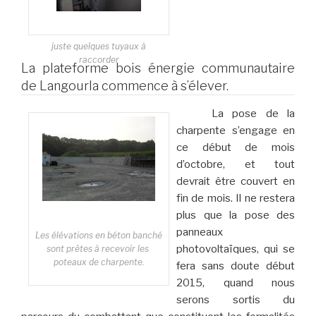
juste quelques tuyaux à
raccorder
La plateforme bois énergie communautaire
de Langourla commence à s’élever.
La pose de la
charpente s’engage en
ce début de mois
d’octobre, et tout
devrait être couvert en
fin de mois. Il ne restera
plus que la pose des
panneaux
Les élévations en béton banché
photovoltaïques, qui se
sont prêtes à recevoir les
poteaux de charpente.
fera sans doute début
2015, quand nous
serons sortis du