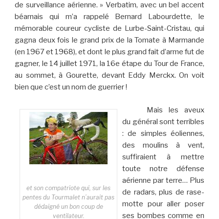
de surveillance aérienne. » Verbatim, avec un bel accent
béarnais qui m’a rappelé Bernard Labourdette, le
mémorable coureur cycliste de Lurbe-Saint-Cristau, qui
gagna deux fois le grand prix de la Tomate à Marmande
(en 1967 et 1968), et dont le plus grand fait d’arme fut de
gagner, le 14 juillet 1971, la 16e étape du Tour de France,
au sommet, à Gourette, devant Eddy Merckx. On voit
bien que c’est un nom de guerrier !
Mais les aveux
du général sont terribles
: de simples éoliennes,
des moulins à vent,
suffiraient à mettre
toute notre défense
aérienne par terre… Plus
et son compatriote qui, sur les
de radars, plus de rase-
pentes du Tourmalet n’aurait pas
motte pour aller poser
dédaigné un bon coup de
ses bombes comme en
ventilateur.