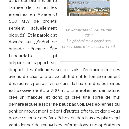
parler des bisbilles entre
l’armée de l’air et les
éoliennes en Alsace (3
500 MW de projets
seraient actuellement
Air Actualités n°668 février
bloqués). Et la parole est
2014
Un général qui a gagné ses
donnée au général de
étoiles contre les moulins à vent
brigade aérienne Éric
!
Labourdette, qui
prépare un rapport sur
l’impact des éoliennes sur les vols d’entraînement des
avions de chasse à basse altitude et le fonctionnement
des radars : pensez, en dix ans, la hauteur des éoliennes
est passée de 80 à 200 m. « Une éolienne, par nature,
crée un masque, et donc ça crée une sorte de mur
derrière lequel le radar ne peut pas voir. Des éoliennes qui
sont en mouvement créent d’autres effets, et donc vous
pouvez rajouter des faux échos ou des fausses pistes qui
vont donner de mauvaises informations aux opérateurs