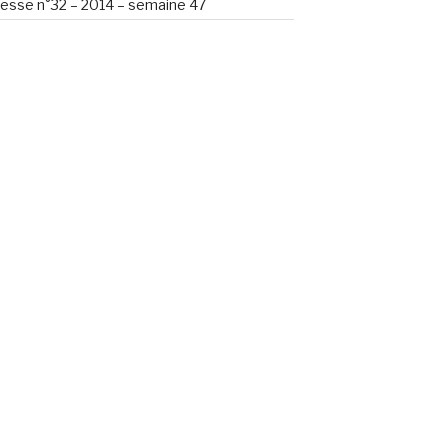
esse n°32 – 2014 – semaine 47