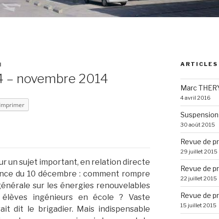
ARTICLES
N
14 – novembre 2014
Marc THERY
4 avril 2016
Imprimer
Suspension 
30 août 2015
Revue de pr
29 juillet 2015
ur un sujet important, en relation directe
Revue de pr
nce du 10 décembre : comment rompre
22 juillet 2015
générale sur les énergies renouvelables
Revue de pr
 élèves ingénieurs en école ? Vaste
15 juillet 2015
t dit le brigadier. Mais indispensable