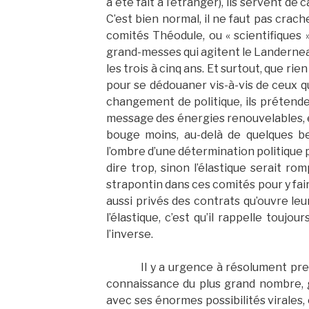
a été fait à l’étranger), ils servent de 
C’est bien normal, il ne faut pas crache
comités Théodule, ou « scientifiques 
grand-messes qui agitent le Landerne
les trois à cinq ans. Et surtout, que rien
pour se dédouaner vis-à-vis de ceux q
changement de politique, ils prétenden
message des énergies renouvelables, et p
bouge moins, au-delà de quelques bel
l’ombre d’une détermination politique p
dire trop, sinon l’élastique serait romp
strapontin dans ces comités pour y fair
aussi privés des contrats qu’ouvre l
l’élastique, c’est qu’il rappelle toujou
l’inverse.
Il y a urgence à résolument pre
connaissance du plus grand nombre, gr
avec ses énormes possibilités virales, c