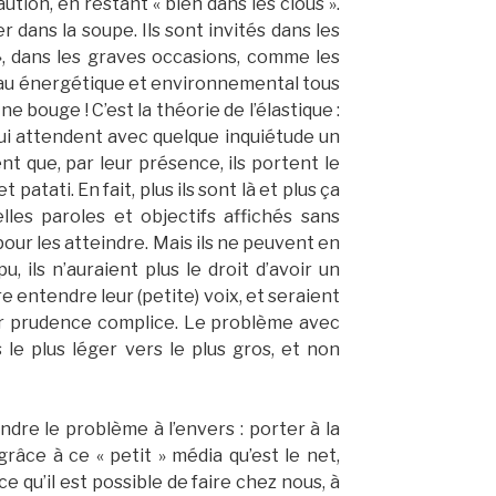
caution, en restant « bien dans les clous ».
r dans la soupe. Ils sont invités dans les
», dans les graves occasions, comme les
au énergétique et environnemental tous
 ne bouge ! C’est la théorie de l’élastique :
ui attendent avec quelque inquiétude un
t que, par leur présence, ils portent le
atati. En fait, plus ils sont là et plus ça
les paroles et objectifs affichés sans
our les atteindre. Mais ils ne peuvent en
u, ils n’auraient plus le droit d’avoir un
e entendre leur (petite) voix, et seraient
eur prudence complice. Le problème avec
rs le plus léger vers le plus gros, et non
ndre le problème à l’envers : porter à la
âce à ce « petit » média qu’est le net,
e qu’il est possible de faire chez nous, à