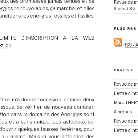
cieux des promesses jamais tenues et de
Revue de pr
ergies renouvelables, ça marche, et elles
8 juillet 2015
itions les énergies fossiles et fissiles.
FLUX RSS
LIMITE D’INSCRIPTION A LA WEB
RSS - A
 ici)
PAGES ET
Revue de pr
Lettre d'in
bre m’a donné l’occasion, comme deux
Marc THERY 
dessous, de vérifier de nouveau combien
A propos
ation dans le domaine des énergies sont
Revue de pr
es et à sens unique. Les astucieux qui
’ouvrir quelques fausses fenêtres, pour
Lettre d’in
 pluralisme. Mais si vous défendez des