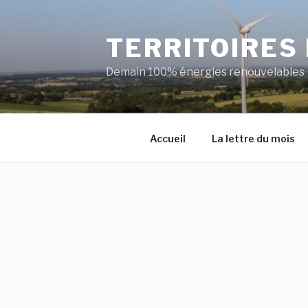
Aller
au
TERRITOIRES
contenu
principal
Demain 100% énergies renouvelables
Accueil
La lettre du mois