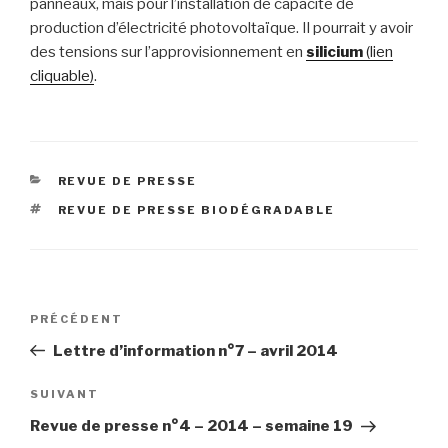
panneaux, mais pour l’installation de capacité de
production d’électricité photovoltaïque. Il pourrait y avoir
des tensions sur l’approvisionnement en
silicium
(lien
cliquable)
.
CATÉGORIES
REVUE DE PRESSE
ÉTIQUETTES
REVUE DE PRESSE BIODÉGRADABLE
Navigation
Article
PRÉCÉDENT
de
précédent
Lettre d’information n°7 – avril 2014
l’article
Article
SUIVANT
suivant
Revue de presse n°4 – 2014 – semaine 19