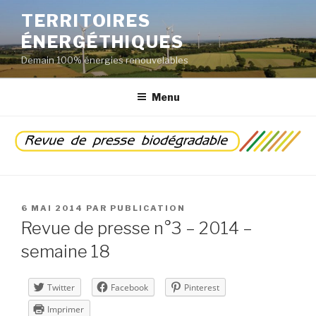
Aller
TERRITOIRES
au
ÉNERGÉTHIQUES
contenu
principal
Demain 100% énergies renouvelables
Menu
PUBLIÉ
6 MAI 2014
PAR
PUBLICATION
LE
Revue de presse n°3 – 2014 –
semaine 18
Twitter
Facebook
Pinterest
Imprimer