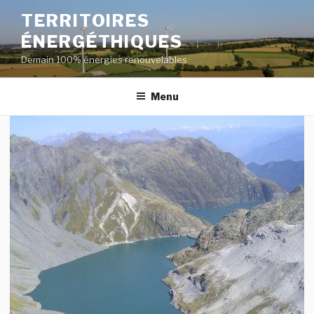
Aller
TERRITOIRES
au
ÉNERGÉTHIQUES
contenu
principal
Demain 100% énergies renouvelables
Menu