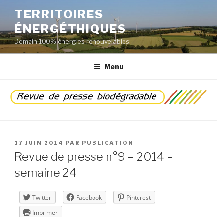
Aller
TERRITOIRES
au
ÉNERGÉTHIQUES
contenu
principal
Demain 100% énergies renouvelables
Menu
PUBLIÉ
17 JUIN 2014
PAR
PUBLICATION
LE
Revue de presse n°9 – 2014 –
semaine 24
Twitter
Facebook
Pinterest
Imprimer