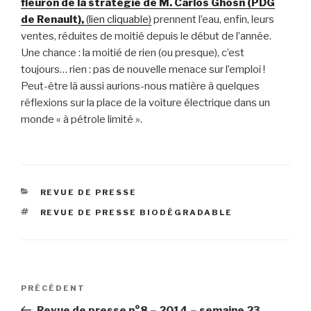
fleuron de la stratégie de M. Carlos Ghosn (PDG
de Renault),
(lien cliquable)
prennent l’eau, enfin, leurs
ventes, réduites de moitié depuis le début de l’année.
Une chance : la moitié de rien (ou presque), c’est
toujours… rien : pas de nouvelle menace sur l’emploi !
Peut-être là aussi aurions-nous matière à quelques
réflexions sur la place de la voiture électrique dans un
monde « à pétrole limité ».
CATÉGORIES
REVUE DE PRESSE
ÉTIQUETTES
REVUE DE PRESSE BIODÉGRADABLE
Navigation
Article
PRÉCÉDENT
de
précédent
Revue de presse n°8 – 2014 – semaine 23