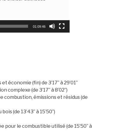
01:09:46
 et économie (fin) de 3’17’’ à 29’01’’
n complexe (de 3’17’’ à 8’02’’)
de combustion, émissions et résidus (de
ois (de 13’43’’ à 15’50’’)
pour le combustible utilisé (de 15’50’’ à