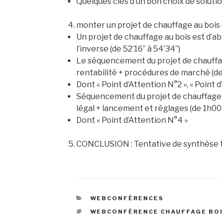
Quelques clés d’un bon choix de solution 
monter un projet de chauffage au bois (d
Un projet de chauffage au bois est d’a
l’inverse (de 52’16’’ à 54’34’’)
Le séquencement du projet de chauffage
rentabilité + procédures de marché (de 
Dont « Point d’Attention N°2 », « Point d
Séquencement du projet de chauffage : 
légal + lancement et réglages (de 1h00’3
Dont « Point d’Attention N°4 »
CONCLUSION : Tentative de synthèse tr
CATÉGORIES
WEBCONFÉRENCES
ÉTIQUETTES
WEBCONFÉRENCE CHAUFFAGE BO