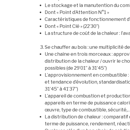
Le stockage et la manutention du combus
Dont « Point d’Attention N°1 »
Caractéristiques de fonctionnement d’un
Dont « Point Clé » (22’30’’)
La structure de coût de la chaleur : l’ava
Se chauffer au bois : une multiplicité de 
Une chaîne en trois morceaux : approv
distribution de la chaleur / ouvrir le ch
possibles (de 29’01’’ à 31’45’’)
L’approvisionnement en combustible :
et tendance d’évolution, standardisation
31’45’’ à 41’37’’)
L’appareil de combustion et production
appareils en terme de puissance calori
œuvre, type de combustible, sécurité,… (
La distribution de chaleur : comparatif
terme de puissance, rendement, réactivit