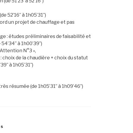
(de 51’23’’à 52’16’’)
e 52’16’’ à 1h05’31’’)
bord un projet de chauffage et pas
 : études préliminaires de faisabilité et
54’34’’ à 1h00’39’’)
’Attention N°3 »,
choix de la chaudière + choix du statut
9’’ à 1h05’31’’)
ès résumée (de 1h05’31’’ à 1h09’46’’)
IS