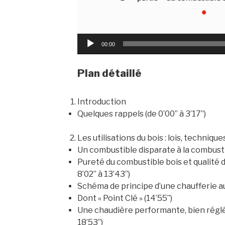
00:00
Plan détaillé
Introduction
Quelques rappels (de 0’00’’ à 3’17’’)
Les utilisations du bois : lois, techniques
Un combustible disparate à la combustio
Pureté du combustible bois et qualité 
8’02’’ à 13’43’’)
Schéma de principe d’une chaufferie au b
Dont « Point Clé » (14’55’’)
Une chaudière performante, bien réglée 
18’53’’)