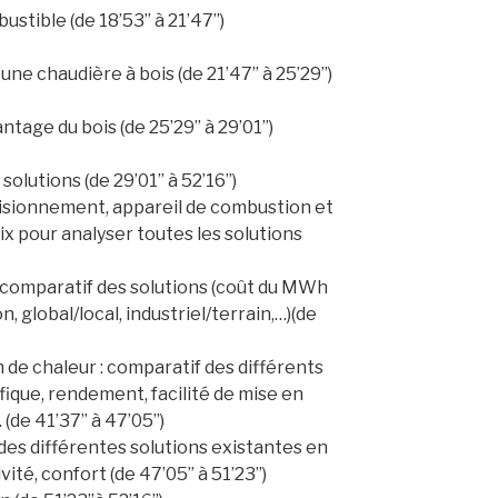
tible (de 18’53’’ à 21’47’’)
e chaudière à bois (de 21’47’’ à 25’29’’)
ntage du bois (de 25’29’’ à 29’01’’)
solutions (de 29’01’’ à 52’16’’)
isionnement, appareil de combustion et
oix pour analyser toutes les solutions
 comparatif des solutions (coût du MWh
, global/local, industriel/terrain,…)(de
 de chaleur : comparatif des différents
fique, rendement, facilité de mise en
de 41’37’’ à 47’05’’)
 des différentes solutions existantes en
é, confort (de 47’05’’ à 51’23’’)