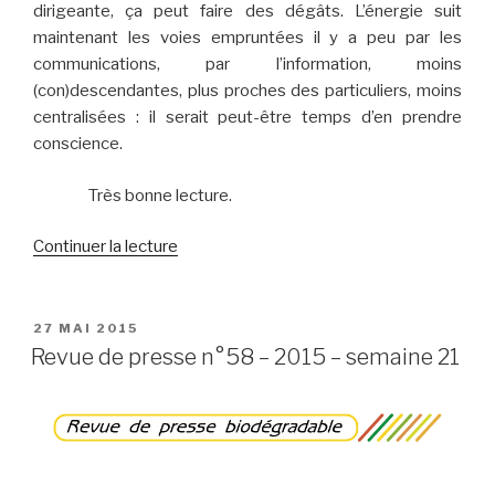
dirigeante, ça peut faire des dégâts. L’énergie suit
maintenant les voies empruntées il y a peu par les
communications, par l’information, moins
(con)descendantes, plus proches des particuliers, moins
centralisées : il serait peut-être temps d’en prendre
conscience.
Très bonne lecture.
de
Continuer la lecture
« Lettre
d’information
n°20
PUBLIÉ
27 MAI 2015
LE
–
Revue de presse n°58 – 2015 – semaine 21
mai
2015 »