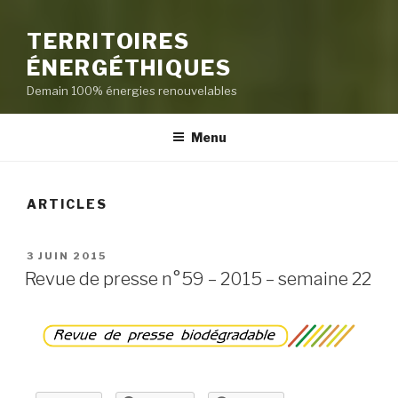
TERRITOIRES
ÉNERGÉTHIQUES
Demain 100% énergies renouvelables
Menu
ARTICLES
PUBLIÉ
3 JUIN 2015
LE
Revue de presse n°59 – 2015 – semaine 22