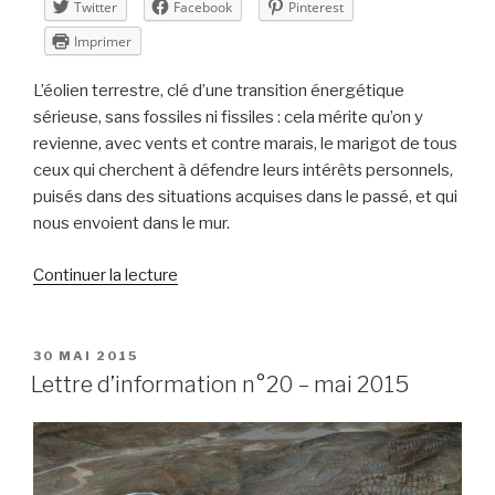
Twitter
Facebook
Pinterest
Imprimer
L’éolien terrestre, clé d’une transition énergétique
sérieuse, sans fossiles ni fissiles : cela mérite qu’on y
revienne, avec vents et contre marais, le marigot de tous
ceux qui cherchent à défendre leurs intérêts personnels,
puisés dans des situations acquises dans le passé, et qui
nous envoient dans le mur.
de
Continuer la lecture
« Revue
de
presse
PUBLIÉ
30 MAI 2015
LE
n°59
Lettre d’information n°20 – mai 2015
–
2015
–
semaine