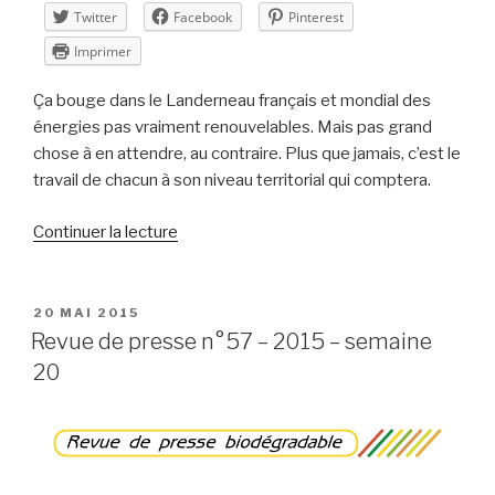
Twitter
Facebook
Pinterest
Imprimer
Ça bouge dans le Landerneau français et mondial des
énergies pas vraiment renouvelables. Mais pas grand
chose à en attendre, au contraire. Plus que jamais, c’est le
travail de chacun à son niveau territorial qui comptera.
de
Continuer la lecture
« Revue
de
presse
PUBLIÉ
20 MAI 2015
LE
n°58
Revue de presse n°57 – 2015 – semaine
–
20
2015
–
semaine
21 »